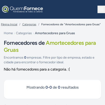
Pular para o conteúdo
Página Inicial
/
Categorias
/
Fornecedores de "Amortecedores para Gruas"
Home
Categorias
Amortecedores para Gruas
Fornecedores de
Amortecedores para
Gruas
Encontramos
0
empresas. Filtre por tipo de empresa, estado e
cidade para encontrar o fornecedor ideal.
Não há fornecedores para a categoria. :(
Mostrando
0
-
0
de
0
resultados