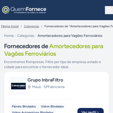
Pular para o conteúdo
Página Inicial
/
Categorias
/
Fornecedores de "Amortecedores para Vagões Fe
Home
Categorias
Amortecedores para Vagões Ferroviários
Fornecedores de
Amortecedores para
Vagões Ferroviários
Encontramos
1
empresas. Filtre por tipo de empresa, estado e
cidade para encontrar o fornecedor ideal.
Grupo InbraFiltro
Mauá
-
SP
Fabricante
Painéis Blindados
Vidros Blindados
Ver perfil
Vidros Automotivos Blindados