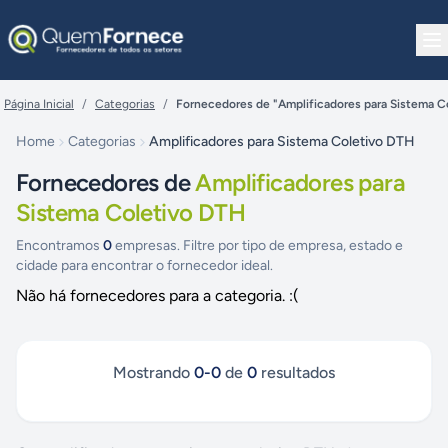
Pular para o conteúdo
Página Inicial
/
Categorias
/
Fornecedores de "Amplificadores para Sistema C
Home
Categorias
Amplificadores para Sistema Coletivo DTH
Fornecedores de
Amplificadores para
Sistema Coletivo DTH
Encontramos
0
empresas. Filtre por tipo de empresa, estado e
cidade para encontrar o fornecedor ideal.
Não há fornecedores para a categoria. :(
Mostrando
0
-
0
de
0
resultados