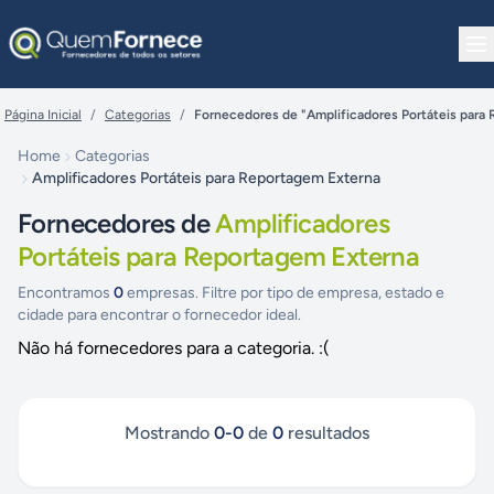
Pular para o conteúdo
Página Inicial
/
Categorias
/
Fornecedores de "Amplificadores Portáteis para
Home
Categorias
Amplificadores Portáteis para Reportagem Externa
Fornecedores de
Amplificadores
Portáteis para Reportagem Externa
Encontramos
0
empresas. Filtre por tipo de empresa, estado e
cidade para encontrar o fornecedor ideal.
Não há fornecedores para a categoria. :(
Mostrando
0
-
0
de
0
resultados