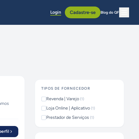
Login
Cadastre-se
Blog do QF
TIPOS DE FORNECEDOR
Revenda | Varejo
(
1
)
uamos
Loja Online | Aplicativo
(
1
)
c.
Prestador de Serviços
(
1
)
erfil