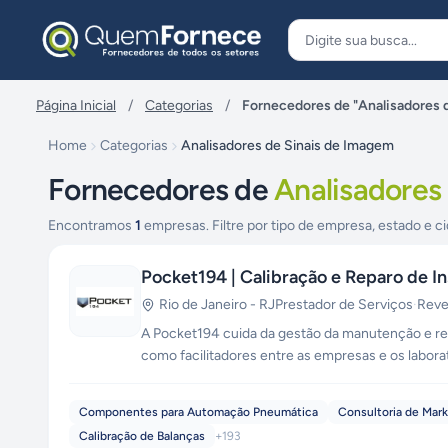
Pular para o conteúdo
Página Inicial
/
Categorias
/
Fornecedores de "Analisadores 
Home
Categorias
Analisadores de Sinais de Imagem
Fornecedores de
Analisadores
Encontramos
1
empresas. Filtre por tipo de empresa, estado e ci
Pocket194 | Calibração e Reparo de I
Rio de Janeiro
-
RJ
Prestador de Serviços
·
Rev
A Pocket194 cuida da gestão da manutenção e rep
como facilitadores entre as empresas e os labora
Manovacuômetro, Transmissores, Controladores, 
Componentes para Automação Pneumática
Consultoria de Mar
Calibração de Balanças
+
193