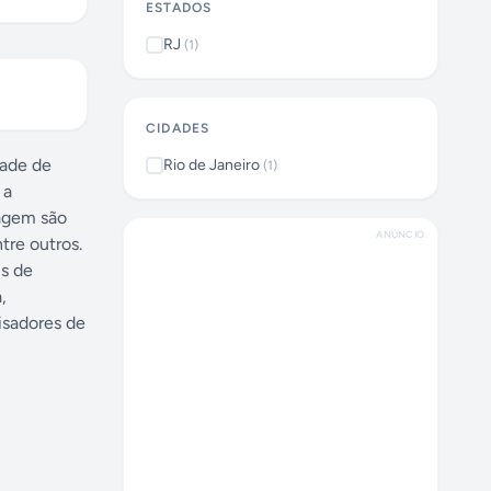
ESTADOS
RJ
(
1
)
CIDADES
dade de
Rio de Janeiro
(
1
)
 a
magem são
ANÚNCIO
tre outros.
is de
,
isadores de