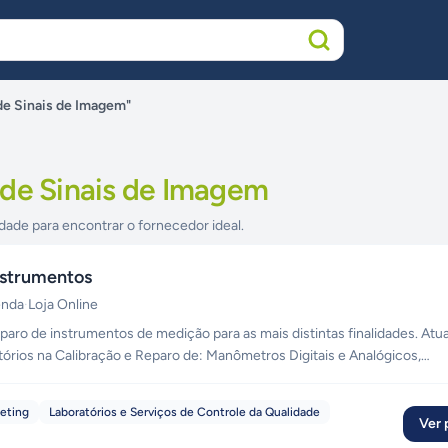
de Sinais de Imagem"
 de Sinais de Imagem
dade para encontrar o fornecedor ideal.
nstrumentos
enda
·
Loja Online
aro de instrumentos de medição para as mais distintas finalidades. At
tórios na Calibração e Reparo de: Manômetros Digitais e Analógicos,
Pressostatos, Válvulas, Registradores Gráficos, Esfigmomanômetros, et
keting
Laboratórios e Serviços de Controle da Qualidade
Ver p