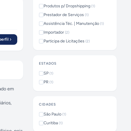
Produtos p/ Dropshipping
(
1
)
Prestador de Serviços
(
1
)
Assistência Téc. | Manutenção
(
1
)
Importador
(
2
)
erfil
Participa de Licitações
(
2
)
ESTADOS
SP
(
1
)
PR
(
1
)
cado em
ários,
CIDADES
São Paulo
(
1
)
Curitiba
(
1
)
ísico, pois