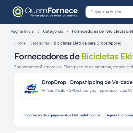
Pular para o conteúdo
Página Inicial
/
Categorias
/
Fornecedores de "Bicicletas Elé
Home
Categorias
Bicicletas Elétrica para Dropshipping
Fornecedores de
Bicicletas El
Encontramos
2
empresas. Filtre por tipo de empresa, estado e c
DropDrop | Dropshipping de Verdade
São Paulo
-
SP
Distribuição
·
Importador
·
Loja On
Importação de Equipamentos Eletroeletrônicos
Agrião Hidropôn