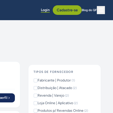
Login
Cadastre-se
Blog do QF
TIPOS DE FORNECEDOR
Fabricante | Produtor
(
1
)
Distribuição | Atacado
(
2
)
Revenda | Varejo
(
2
)
erfil
Loja Online | Aplicativo
(
2
)
Produtos p/ Revendas Online
(
2
)