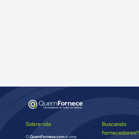
Sobre nós
Buscando
fornecedores?
O
QuemFornece.com
é uma