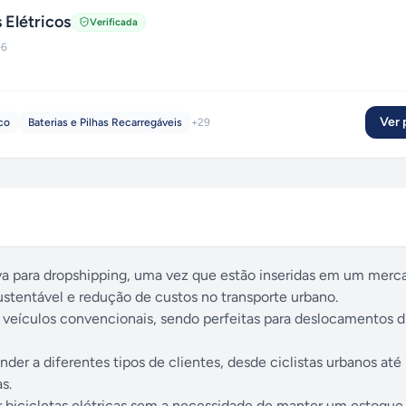
 Elétricos
Verificada
+
6
Ver p
co
Baterias e Pilhas Recarregáveis
+
29
va para dropshipping, uma vez que estão inseridas em um mer
stentável e redução de custos no transporte urbano.
eículos convencionais, sendo perfeitas para deslocamentos di
er a diferentes tipos de clientes, desde ciclistas urbanos até
s.
 bicicletas elétricas sem a necessidade de manter um estoque f