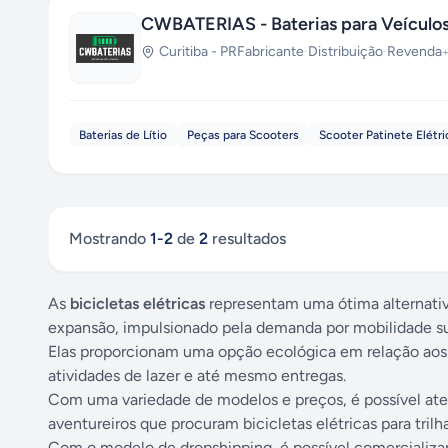
CWBATERIAS - Baterias para Veículos
Curitiba
-
PR
Fabricante
·
Distribuição
·
Revenda
Baterias de Lítio
Peças para Scooters
Scooter Patinete Elétri
Mostrando
1
-
2
de
2
resultados
As
bicicletas elétricas
representam uma ótima alternati
expansão, impulsionado pela demanda por mobilidade su
Elas proporcionam uma opção ecológica em relação aos v
atividades de lazer e até mesmo entregas.
Com uma variedade de modelos e preços, é possível atend
aventureiros que procuram bicicletas elétricas para trilha
Com o modelo de dropshipping, é possível comercializar