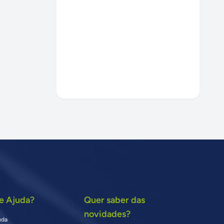
e Ajuda?
Quer saber das
novidades?
uda