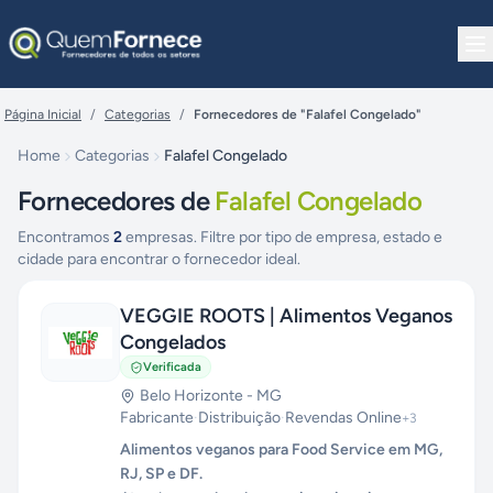
Pular para o conteúdo
Página Inicial
/
Categorias
/
Fornecedores de "Falafel Congelado"
Home
Categorias
Falafel Congelado
Fornecedores de
Falafel Congelado
Encontramos
2
empresas. Filtre por tipo de empresa, estado e
cidade para encontrar o fornecedor ideal.
VEGGIE ROOTS | Alimentos Veganos
Congelados
Verificada
Belo Horizonte
-
MG
Fabricante
·
Distribuição
·
Revendas Online
+
3
Alimentos veganos para Food Service em MG,
RJ, SP e DF.