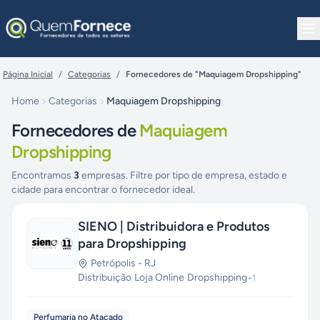
Pular para o conteúdo
Página Inicial
/
Categorias
/
Fornecedores de "Maquiagem Dropshipping"
Home
Categorias
Maquiagem Dropshipping
Fornecedores de
Maquiagem
Dropshipping
Encontramos
3
empresas. Filtre por tipo de empresa, estado e
cidade para encontrar o fornecedor ideal.
SIENO | Distribuidora e Produtos
para Dropshipping
Petrópolis
-
RJ
Distribuição
·
Loja Online
·
Dropshipping
+
1
Perfumaria no Atacado