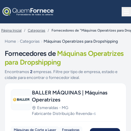
Pular para o conteúdo
Página Inicial
/
Categorias
/
Fornecedores de "Máquinas Operatrizes para Dro
Home
Categorias
Máquinas Operatrizes para Dropshipping
Fornecedores de
Máquinas Operatrizes
para Dropshipping
Encontramos
2
empresas. Filtre por tipo de empresa, estado e
cidade para encontrar o fornecedor ideal.
BALLER MÁQUINAS | Máquinas
Operatrizes
Esmeraldas
-
MG
Fabricante
·
Distribuição
·
Revenda
+
6
Máquinas de Corte a Laser
Fresadoras