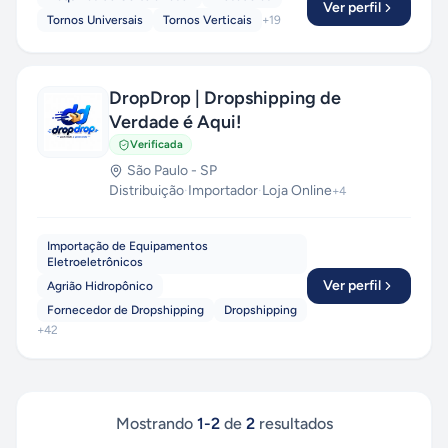
Ver perfil
Tornos Universais
Tornos Verticais
+
19
DropDrop | Dropshipping de
Verdade é Aqui!
Verificada
São Paulo
-
SP
Distribuição
·
Importador
·
Loja Online
+
4
Importação de Equipamentos
Eletroeletrônicos
Ver perfil
Agrião Hidropônico
Fornecedor de Dropshipping
Dropshipping
+
42
Mostrando
1
-
2
de
2
resultados