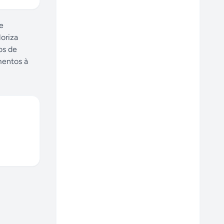
e
oriza
os de
mentos à