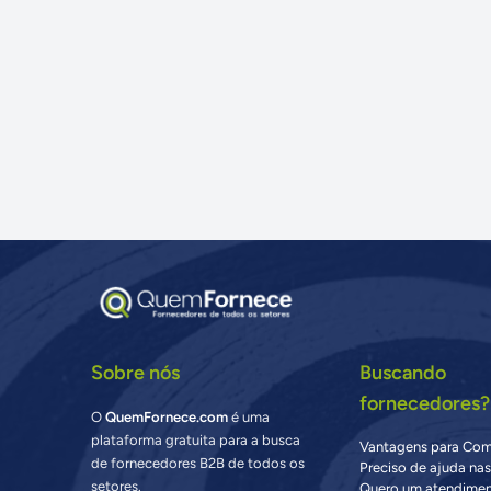
Sobre nós
Buscando
fornecedores?
O
QuemFornece.com
é uma
plataforma gratuita para a busca
Vantagens para Co
de fornecedores B2B de todos os
Preciso de ajuda na
setores.
Quero um atendimen