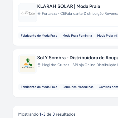
KLARAH SOLAR | Moda Praia
Fortaleza
-
CE
Fabricante
·
Distribuição
·
Revend
Fabricante de Moda Praia
Moda Praia Feminina
Moda Praia Inf
Sol Y Sombra - Distribuidora de Roup
Mogi das Cruzes
-
SP
Loja Online
·
Distribuição
·
Fabricante de Moda Praia
Bermudas Masculinas
Camisas com
Mostrando
1
-
3
de
3
resultados