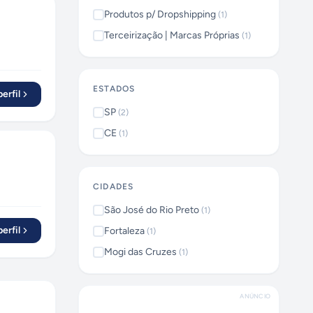
Produtos p/ Dropshipping
(
1
)
Terceirização | Marcas Próprias
(
1
)
ESTADOS
erfil
SP
(
2
)
CE
(
1
)
CIDADES
São José do Rio Preto
(
1
)
erfil
Fortaleza
(
1
)
Mogi das Cruzes
(
1
)
ANÚNCIO