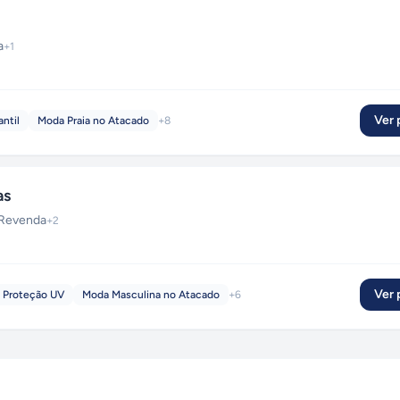
a
+
1
Ver p
antil
Moda Praia no Atacado
+
8
as
Revenda
+
2
Ver p
 Proteção UV
Moda Masculina no Atacado
+
6