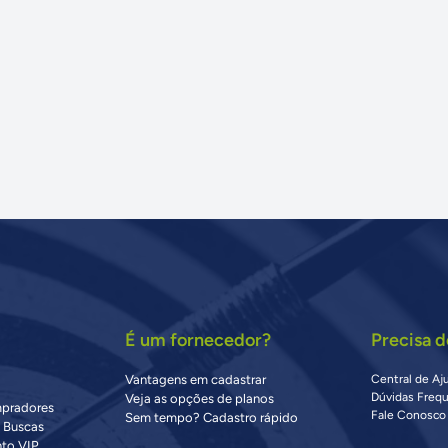
É um fornecedor?
Precisa d
Vantagens em cadastrar
Central de Aj
Dúvidas Freq
Veja as opções de planos
mpradores
Fale Conosco
Sem tempo? Cadastro rápido
s Buscas
to VIP