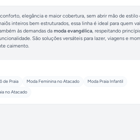
onforto, elegância e maior cobertura, sem abrir mão de estilo 
ôs inteiros bem estruturados, essa linha é ideal para quem val
e também às demandas da
moda evangélica
, respeitando princípi
ncionalidade. São soluções versáteis para lazer, viagens e mo
nte caimento.
ô de Praia
Moda Feminina no Atacado
Moda Praia Infantil
ia no Atacado