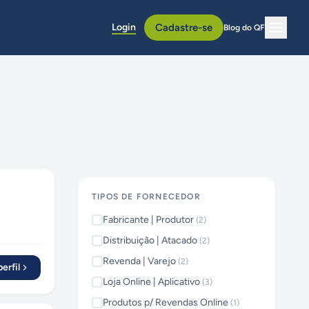
Login
Cadastre-se
Blog do QF
TIPOS DE FORNECEDOR
Fabricante | Produtor
(
2
)
Distribuição | Atacado
(
2
)
Revenda | Varejo
(
2
)
erfil
Loja Online | Aplicativo
(
3
)
Produtos p/ Revendas Online
(
1
)