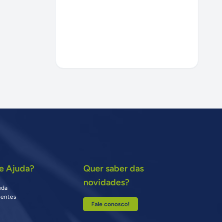
e Ajuda?
Quer saber das
novidades?
uda
uentes
Fale conosco!