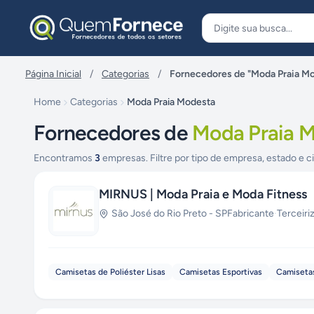
Pular para o conteúdo
Página Inicial
/
Categorias
/
Fornecedores de "Moda Praia M
Home
Categorias
Moda Praia Modesta
Fornecedores de
Moda Praia 
Encontramos
3
empresas. Filtre por tipo de empresa, estado e c
MIRNUS | Moda Praia e Moda Fitness
São José do Rio Preto
-
SP
Fabricante
·
Terceiri
Camisetas de Poliéster Lisas
Camisetas Esportivas
Camiseta