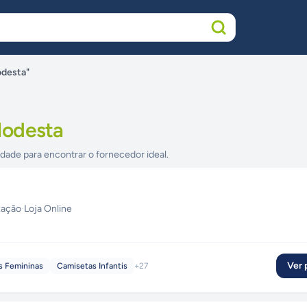
odesta"
Modesta
idade para encontrar o fornecedor ideal.
zação
·
Loja Online
Ver p
s Femininas
Camisetas Infantis
+
27