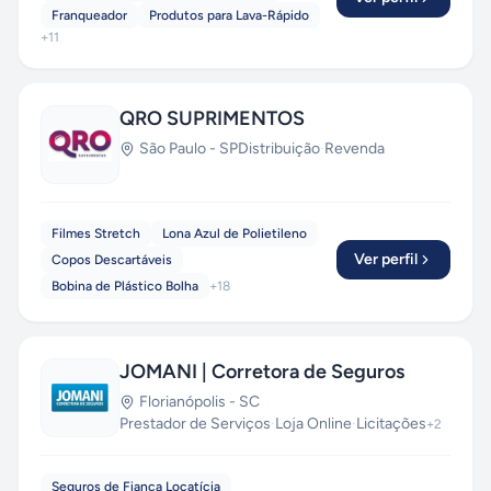
Franqueador
Produtos para Lava-Rápido
+
11
QRO SUPRIMENTOS
São Paulo
-
SP
Distribuição
·
Revenda
Filmes Stretch
Lona Azul de Polietileno
Ver perfil
Copos Descartáveis
Bobina de Plástico Bolha
+
18
JOMANI | Corretora de Seguros
Florianópolis
-
SC
Prestador de Serviços
·
Loja Online
·
Licitações
+
2
Seguros de Fiança Locatícia