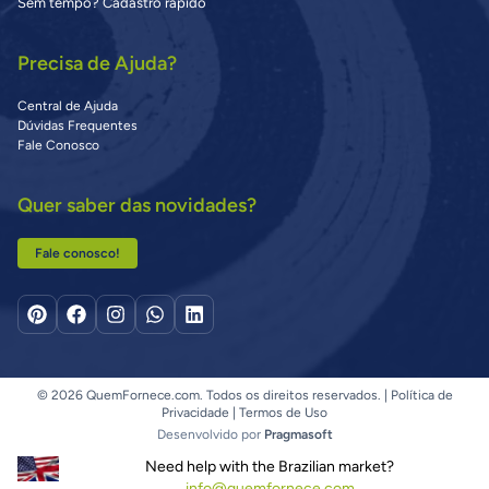
Sem tempo? Cadastro rápido
Precisa de Ajuda?
Central de Ajuda
Dúvidas Frequentes
Fale Conosco
Quer saber das novidades?
Fale conosco!
© 2026 QuemFornece.com. Todos os direitos reservados. |
Política de
Privacidade
|
Termos de Uso
Desenvolvido por
Pragmasoft
Need help with the Brazilian market?
info@quemfornece.com