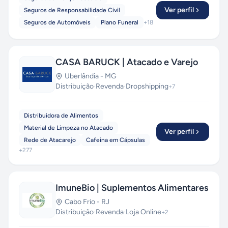
Ver perfil
Seguros de Responsabilidade Civil
Seguros de Automóveis
Plano Funeral
+
18
CASA BARUCK | Atacado e Varejo
Uberlândia
-
MG
Distribuição
·
Revenda
·
Dropshipping
+
7
Distribuidora de Alimentos
Material de Limpeza no Atacado
Ver perfil
Rede de Atacarejo
Cafeina em Cápsulas
+
277
ImuneBio | Suplementos Alimentares
Cabo Frio
-
RJ
Distribuição
·
Revenda
·
Loja Online
+
2