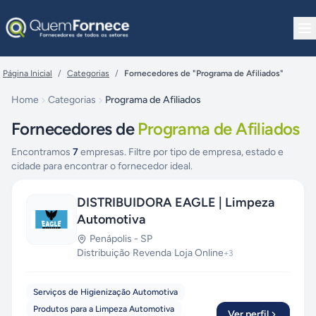
Pular para o conteúdo
Página Inicial
/
Categorias
/
Fornecedores de "Programa de Afiliados"
Home
Categorias
Programa de Afiliados
Fornecedores de
Programa de Afiliados
Encontramos
7
empresas. Filtre por tipo de empresa, estado e
cidade para encontrar o fornecedor ideal.
DISTRIBUIDORA EAGLE | Limpeza
Automotiva
Penápolis
-
SP
Distribuição
·
Revenda
·
Loja Online
+
3
Serviços de Higienização Automotiva
Produtos para a Limpeza Automotiva
Ver perfil