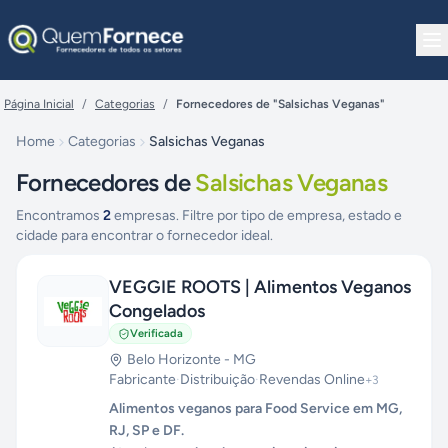
Pular para o conteúdo
Página Inicial
/
Categorias
/
Fornecedores de "Salsichas Veganas"
Home
Categorias
Salsichas Veganas
Fornecedores de
Salsichas Veganas
Encontramos
2
empresas. Filtre por tipo de empresa, estado e
cidade para encontrar o fornecedor ideal.
VEGGIE ROOTS | Alimentos Veganos
Congelados
Verificada
Belo Horizonte
-
MG
Fabricante
·
Distribuição
·
Revendas Online
+
3
Alimentos veganos para Food Service em MG,
RJ, SP e DF.