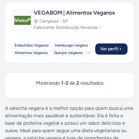
VEGABOM | Alimentos Veganos
Campinas
-
SP
Fabricante
·
Distribuição
·
Revenda
+
1
Embutidos Veganos
Hamburger Vegano
Ver perfil
Alimentos Veganos
Queijos Veganos
+
4
Mostrando
1
-
2
de
2
resultados
A salsicha vegana é a melhor opção para quem busca uma
alimentação mais saudável e sustentável. Ela é feita a
base de proteína vegetal e possui um sabor delicioso e
suave. Ideal para quem segue uma dieta vegetariana ou
vegana, a salsicha vegana é livre de ingredientes de