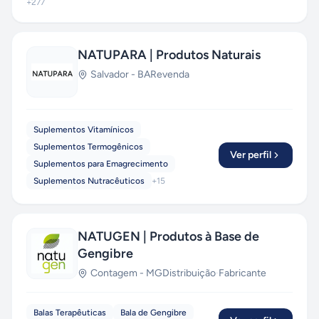
+
277
NATUPARA | Produtos Naturais
Salvador
-
BA
Revenda
Suplementos Vitamínicos
Suplementos Termogênicos
Ver perfil
Suplementos para Emagrecimento
Suplementos Nutracêuticos
+
15
NATUGEN | Produtos à Base de
Gengibre
Contagem
-
MG
Distribuição
·
Fabricante
Balas Terapêuticas
Bala de Gengibre