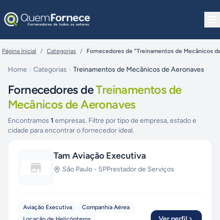
Pular para o conteúdo
Página Inicial
/
Categorias
/
Fornecedores de "Treinamentos de Mecânicos d
Home
Categorias
Treinamentos de Mecânicos de Aeronaves
Fornecedores de
Treinamentos de
Mecânicos de Aeronaves
Encontramos
1
empresas. Filtre por tipo de empresa, estado e
cidade para encontrar o fornecedor ideal.
Tam Aviação Executiva
São Paulo
-
SP
Prestador de Serviços
Aviação Executiva
Companhia Aérea
Ver perfil
Locação de Helicópteros