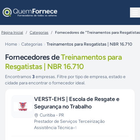
Pular para o conteúdo
Página Inicial
/
Categorias
/
Fornecedores de "Treinamentos para Resgatistas
Home
Categorias
Treinamentos para Resgatistas | NBR 16.710
Fornecedores de
Treinamentos para
Resgatistas | NBR 16.710
Encontramos
3
empresas. Filtre por tipo de empresa, estado e
cidade para encontrar o fornecedor ideal.
VERST-EHS | Escola de Resgate e
Segurança no Trabalho
Curitiba
-
PR
Prestador de Serviços
·
Terceirização
·
Assistência Técnica
+
1