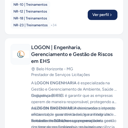
NR-10 | Treinamentos
NR-12 | Treinamentos
Ver perfil
NR-18 | Treinamentos
NR-23 | Treinamentos
+
34
LOGON | Engenharia,
Gerenciamento e Gestão de Riscos
em EHS
Belo Horizonte
-
MG
Prestador de Serviços
·
Licitações
A
LOGON ENGENHARIA
é especializada na
Gestão e Gerenciamento de Ambiente, Saúde e
Segurança (EHS).
O objetivo do EHS é garantir que as empresas
operem de maneira responsável, protegendo a
saúde dos funcionários, minimizando o impacto
A
LOGON ENGENHARIA
desenvolve sistemas
ambiental de suas atividades; garantindo um
eficazes que garantem a saúde e a integridade
ambiente de trabalho seguro para todos.
física dos trabalhadores, a prevenção e a gestão
Fundada em 2014, nossa empresa conta com
dos processos ambientais, seguindo as
um time de profissionais com larga experiência