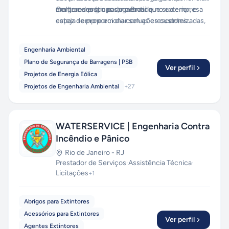
melhores práticas do mercado.
em grandes grupos, no Brasil e no exterior, e
Conte conosco para garantir que sua empresa
capaz de proporcionar soluções customizadas,
esteja sempre em dia com as crescentes
criativas e econômicas aos seus clientes.
demandas por um ambiente de trabalho cada
vez mais seguro, saudável e sustentável.
Engenharia Ambiental
Plano de Segurança de Barragens | PSB
Ver perfil
Projetos de Energia Eólica
Projetos de Engenharia Ambiental
+
27
WATERSERVICE | Engenharia Contra
Incêndio e Pânico
Rio de Janeiro
-
RJ
Prestador de Serviços
·
Assistência Técnica
·
Licitações
+
1
Abrigos para Extintores
Acessórios para Extintores
Ver perfil
Agentes Extintores