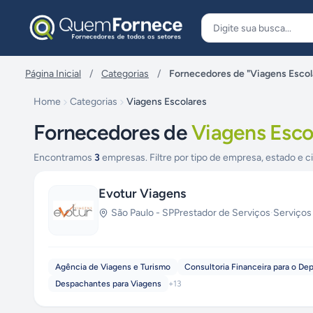
Pular para o conteúdo
Página Inicial
/
Categorias
/
Fornecedores de "Viagens Escol
Home
Categorias
Viagens Escolares
Fornecedores de
Viagens Esco
Encontramos
3
empresas. Filtre por tipo de empresa, estado e c
Evotur Viagens
São Paulo
-
SP
Prestador de Serviços
·
Serviços
Agência de Viagens e Turismo
Consultoria Financeira para o D
Despachantes para Viagens
+
13