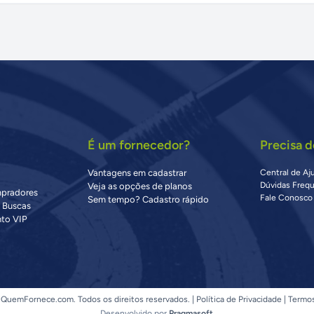
É um fornecedor?
Precisa d
Vantagens em cadastrar
Central de Aj
Dúvidas Freq
Veja as opções de planos
mpradores
Fale Conosco
Sem tempo? Cadastro rápido
s Buscas
to VIP
QuemFornece.com. Todos os direitos reservados. |
Política de Privacidade
|
Termo
Desenvolvido por
Pragmasoft