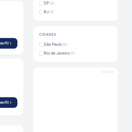
SP
(
2
)
RJ
(
1
)
CIDADES
erfil
São Paulo
(
2
)
Rio de Janeiro
(
1
)
ANÚNCIO
erfil