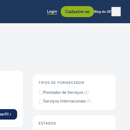
Login
Cadastre-se
Blog do QF
TIPOS DE FORNECEDOR
Prestador de Serviços
(
2
)
Serviços Internacionais
(
1
)
erfil
ESTADOS