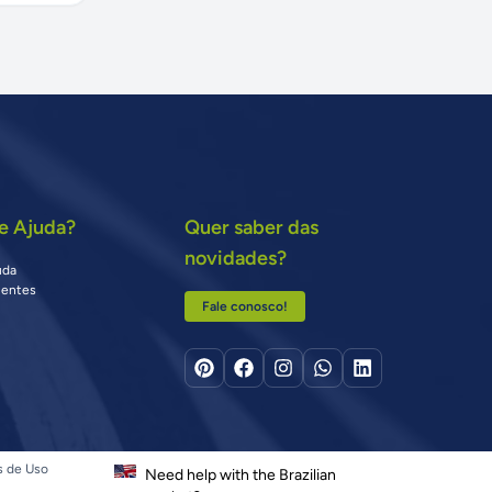
e Ajuda?
Quer saber das
novidades?
uda
uentes
Fale conosco!
s de Uso
Need help with the Brazilian