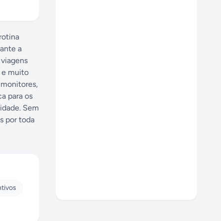
rotina
ante a
 viagens
s e muito
 monitores,
a para os
lidade. Sem
s por toda
tivos