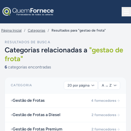
Pular para o conteúdo
Página Inicial
/
Categorias
/
Resultados para "gestao de frota"
RESULTADOS DE BUSCA
Categorias relacionadas a
"
gestao de
frota
"
6
categorias encontradas
CATEGORIA
Gestão de Frotas
4
fornecedores
Gestão de Frotas a Diesel
2
fornecedores
Gestão de Frotas Premium
2
fornecedores