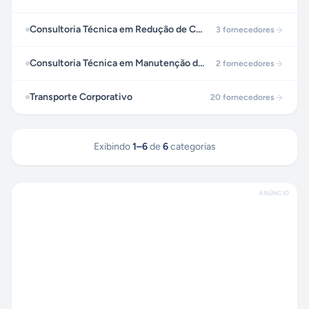
Consultoria Técnica em Redução de Custos de Gestão de Frotas a Diesel
3
fornecedores
Consultoria Técnica em Manutenção de Frotas a Diesel
2
fornecedores
Transporte Corporativo
20
fornecedores
Exibindo
1
–
6
de
6
categorias
ANÚNCIO