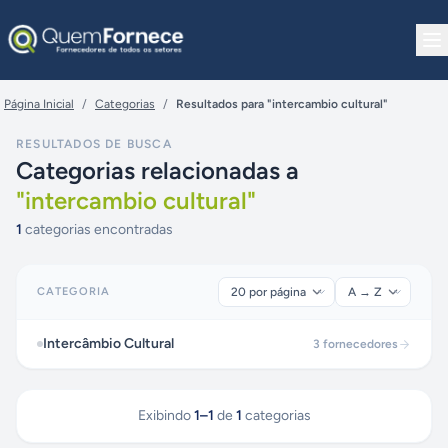
Pular para o conteúdo
Página Inicial
/
Categorias
/
Resultados para "intercambio cultural"
RESULTADOS DE BUSCA
Categorias relacionadas a
"
intercambio cultural
"
1
categorias encontradas
CATEGORIA
Intercâmbio Cultural
3
fornecedores
Exibindo
1
–
1
de
1
categorias