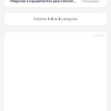
Máquinas e Equipamentos para o Beneficiamento de Castanhas do Pará
1
fornecedor
Exibindo
1
–
2
de
2
categorias
ANÚNCIO