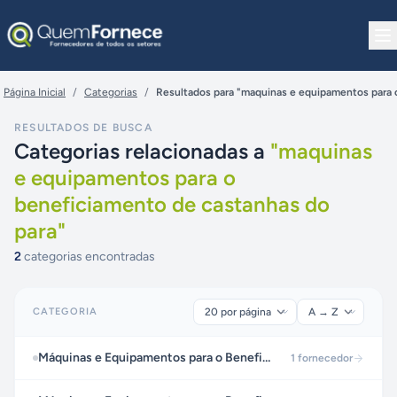
Pular para o conteúdo
Página Inicial
/
Categorias
/
Resultados para "maquinas e equipamentos para 
RESULTADOS DE BUSCA
Categorias relacionadas a
"
maquinas
e equipamentos para o
beneficiamento de castanhas do
para
"
2
categorias encontradas
CATEGORIA
Máquinas e Equipamentos para o Beneficiamento de Castanhas de Cajú
1
fornecedor