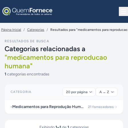
Pular para o conteúdo
Página Inicial
/
Categorias
/
Resultados para "medicamentos para reproduca
RESULTADOS DE BUSCA
Categorias relacionadas a
"
medicamentos para reproducao
humana
"
1
categorias encontradas
CATEGORIA
Medicamentos para Reprodução Humana
21
fornecedores
Exibindo
1
–
1
de
1
categorias