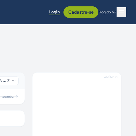
Login
Cadastre-se
Blog do QF
ANÚNCIO
rnecedor