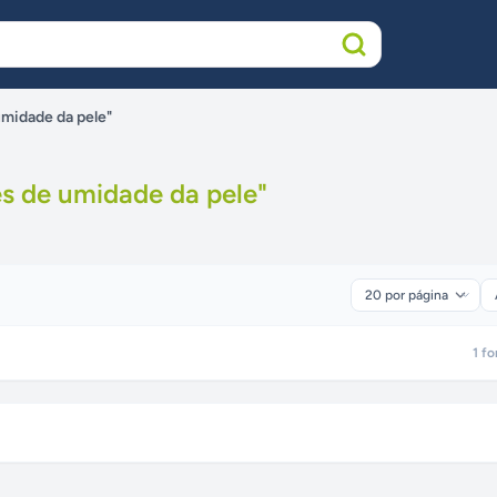
umidade da pele"
s de umidade da pele
"
1
fo