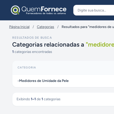
Pular para o conteúdo
Página Inicial
/
Categorias
/
Resultados para "medidores de 
RESULTADOS DE BUSCA
Categorias relacionadas a
"
medidore
1
categorias encontradas
CATEGORIA
Medidores de Umidade da Pele
Exibindo
1
–
1
de
1
categorias