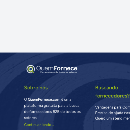
Sobre nós
Buscando
fornecedores?
O
QuemFornece.com
é uma
plataforma gratuita para a busca
Vantagens para Co
de fornecedores B2B de todos os
Preciso de ajuda na
setores.
Quero um atendimen
Continuar lendo...