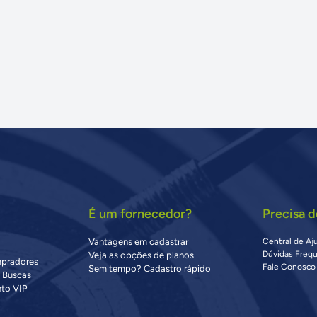
É um fornecedor?
Precisa d
Vantagens em cadastrar
Central de Aj
Dúvidas Freq
Veja as opções de planos
mpradores
Fale Conosco
Sem tempo? Cadastro rápido
s Buscas
to VIP