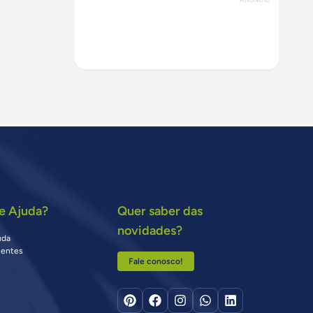
e Ajuda?
Quer saber das
novidades?
uda
uentes
Fale conosco!