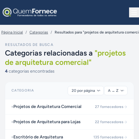
Pular para o conteúdo
Página Inicial
/
Categorias
/
Resultados para "projetos de arquitetura comerci
RESULTADOS DE BUSCA
Categorias relacionadas a
"
projetos
de arquitetura comercial
"
4
categorias encontradas
CATEGORIA
Projetos de Arquitetura Comercial
27
fornecedores
Projetos de Arquitetura para Lojas
22
fornecedores
Escritório de Arquitetura
135
fornecedores