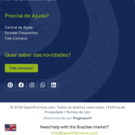
Precisa de Ajuda?
Central de Ajuda
Dúvidas Frequentes
Fale Conosco
Quer saber das novidades?
Fale conosco!
© 2026 QuemFornece.com. Todos os direitos reservados. |
Política de
Privacidade
|
Termos de Uso
Desenvolvido por
Pragmasoft
Need help with the Brazilian market?
info@quemfornece.com