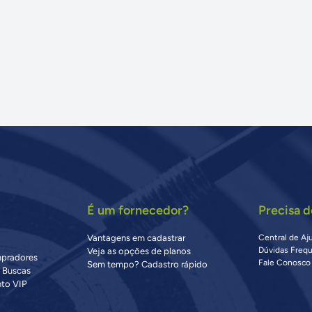
É um fornecedor?
Precisa d
Vantagens em cadastrar
Central de Aj
Dúvidas Freq
Veja as opções de planos
mpradores
Fale Conosco
Sem tempo? Cadastro rápido
s Buscas
to VIP