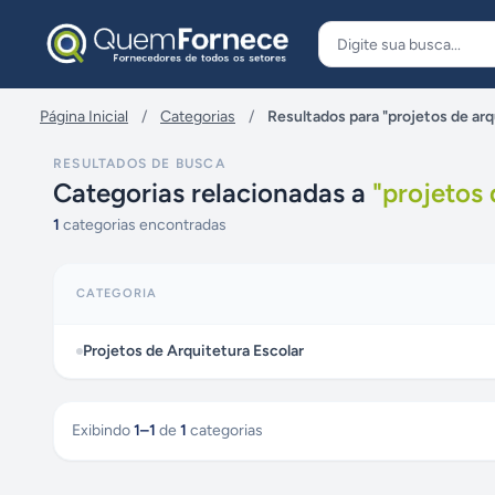
Pular para o conteúdo
Página Inicial
/
Categorias
/
Resultados para "projetos de arq
RESULTADOS DE BUSCA
Categorias relacionadas a
"
projetos 
1
categorias encontradas
CATEGORIA
Projetos de Arquitetura Escolar
Exibindo
1
–
1
de
1
categorias