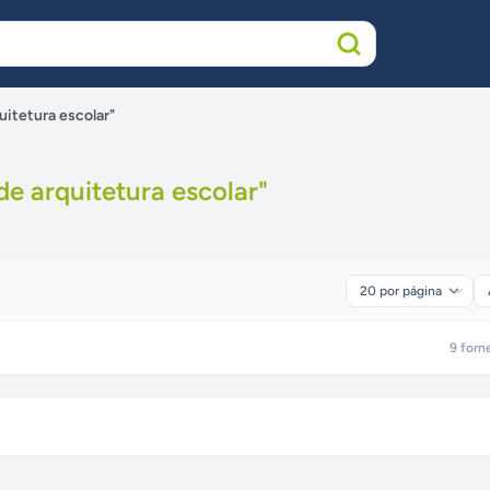
uitetura escolar"
de arquitetura escolar
"
9
forn