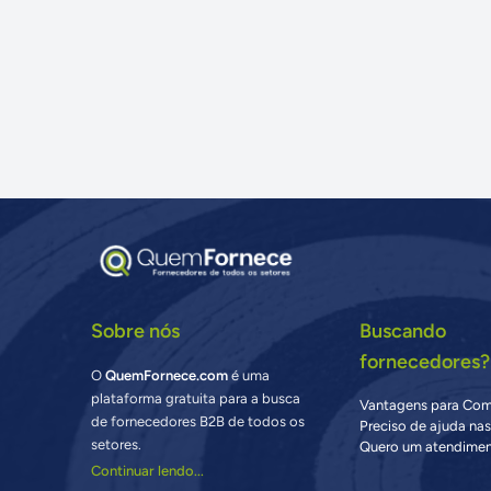
Sobre nós
Buscando
fornecedores?
O
QuemFornece.com
é uma
plataforma gratuita para a busca
Vantagens para Co
de fornecedores B2B de todos os
Preciso de ajuda na
setores.
Quero um atendimen
Continuar lendo...