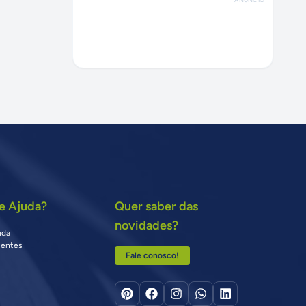
e Ajuda?
Quer saber das
novidades?
uda
uentes
Fale conosco!