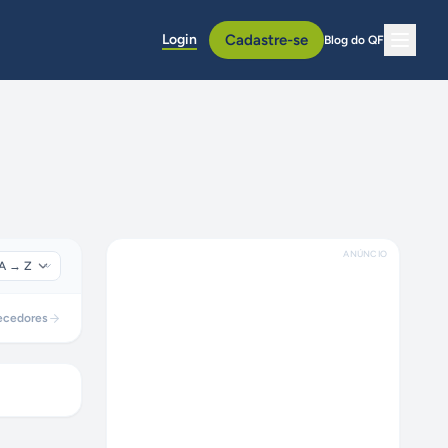
Login
Cadastre-se
Blog do QF
ANÚNCIO
ecedores