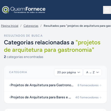
Pular para o conteúdo
Página Inicial
/
Categorias
/
Resultados para "projetos de arquitetura para ga
RESULTADOS DE BUSCA
Categorias relacionadas a
"
projetos
de arquitetura para gastronomia
"
2
categorias encontradas
CATEGORIA
Projetos de Arquitetura para Gastronomia
8
fornecedores
Projetos de Arquitetura para Bares e Restaurantes
40
fornecedores