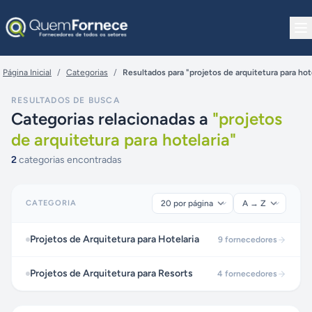
Pular para o conteúdo
Página Inicial
/
Categorias
/
Resultados para "projetos de arquitetura para hot
RESULTADOS DE BUSCA
Categorias relacionadas a
"
projetos
de arquitetura para hotelaria
"
2
categorias encontradas
CATEGORIA
Projetos de Arquitetura para Hotelaria
9
fornecedores
Projetos de Arquitetura para Resorts
4
fornecedores