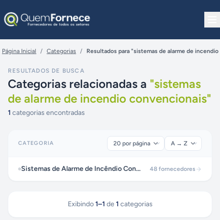
Pular para o conteúdo
Página Inicial
/
Categorias
/
Resultados para "sistemas de alarme de incendio
RESULTADOS DE BUSCA
Categorias relacionadas a
"
sistemas
de alarme de incendio convencionais
"
1
categorias encontradas
CATEGORIA
Sistemas de Alarme de Incêndio Convencionais
48
fornecedores
Exibindo
1
–
1
de
1
categorias