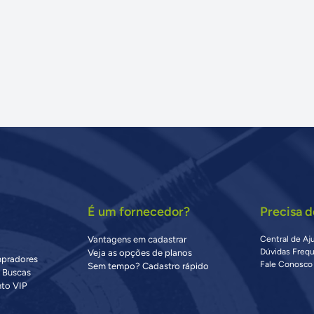
É um fornecedor?
Precisa d
Vantagens em cadastrar
Central de Aj
Dúvidas Freq
Veja as opções de planos
mpradores
Fale Conosco
Sem tempo? Cadastro rápido
s Buscas
to VIP