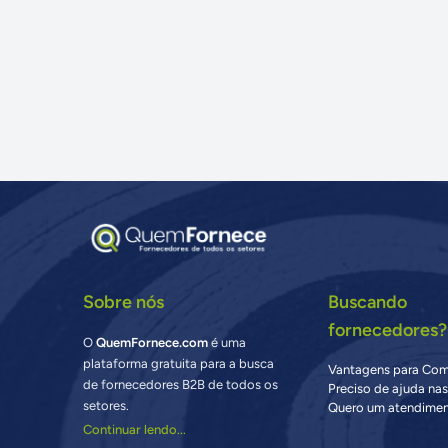
Sobre nós
Buscando
fornecedores?
O
QuemFornece.com
é uma
plataforma gratuita para a busca
Vantagens para Co
de fornecedores B2B de todos os
Preciso de ajuda na
setores.
Quero um atendimen
Continuar lendo...