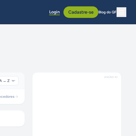
Login
Cadastre-se
Blog do QF
ANÚNCIO
ecedores