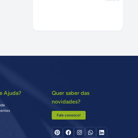
e Ajuda?
Quer saber das
novidades?
uda
uentes
Fale conosco!