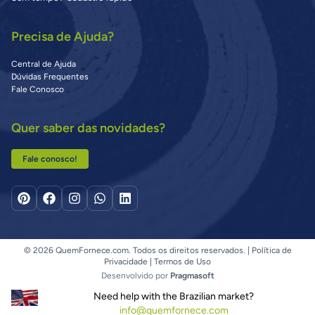
Precisa de Ajuda?
Central de Ajuda
Dúvidas Frequentes
Fale Conosco
Quer saber das novidades?
Fale conosco!
© 2026 QuemFornece.com. Todos os direitos reservados. |
Política de
Privacidade
|
Termos de Uso
Desenvolvido por
Pragmasoft
Need help with the Brazilian market?
info@quemfornece.com