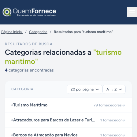
Pular para o conteúdo
Página Inicial
/
Categorias
/
Resultados para "turismo maritimo"
RESULTADOS DE BUSCA
Categorias relacionadas a
"
turismo
maritimo
"
4
categorias encontradas
CATEGORIA
Turismo Marítimo
79
fornecedores
Atracadouros para Barcos de Lazer e Turismo
1
fornecedor
Berços de Atracação para Navios
1
fornecedor