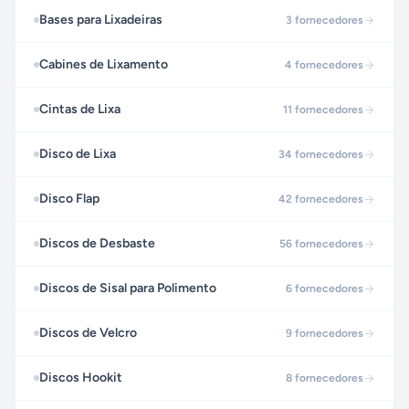
Bases para Lixadeiras
3
fornecedores
Cabines de Lixamento
4
fornecedores
Cintas de Lixa
11
fornecedores
Disco de Lixa
34
fornecedores
Disco Flap
42
fornecedores
Discos de Desbaste
56
fornecedores
Discos de Sisal para Polimento
6
fornecedores
Discos de Velcro
9
fornecedores
Discos Hookit
8
fornecedores