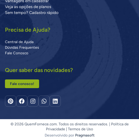
Vantagens em cadastrar
Veja as opções de planos
Sem tempo? Cadastro rápido
Precisa de Ajuda?
Central de Ajuda
Dúvidas Frequentes
Fale Conosco
Quer saber das novidades?
Fale conosco!
© 2026 QuemFornece.com. Todos os direitos reservados. |
Política de
Privacidade
|
Termos de Uso
Desenvolvido por
Pragmasoft