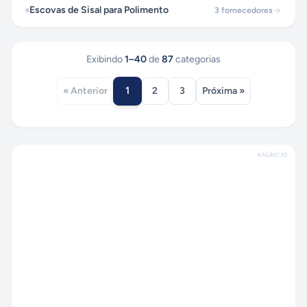
Escovas de Sisal para Polimento
3
fornecedores
Exibindo
1
–
40
de
87
categorias
1
« Anterior
2
3
Próxima »
ANÚNCIO