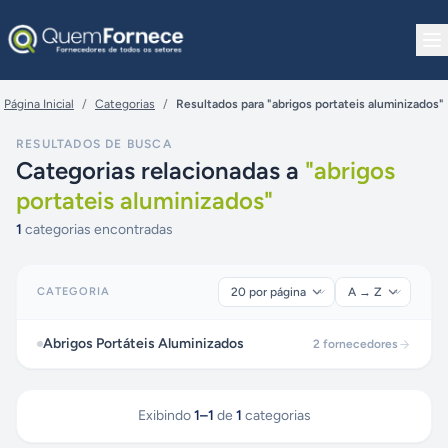
Pular para o conteúdo
Página Inicial
/
Categorias
/
Resultados para "abrigos portateis aluminizados"
RESULTADOS DE BUSCA
Categorias relacionadas a
"
abrigos
portateis aluminizados
"
1
categorias encontradas
CATEGORIA
Abrigos Portáteis Aluminizados
2
fornecedores
Exibindo
1
–
1
de
1
categorias