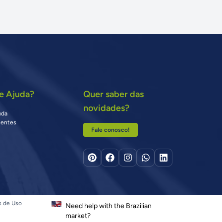
e Ajuda?
Quer saber das
novidades?
uda
uentes
Fale conosco!
s de Uso
Need help with the Brazilian
market?