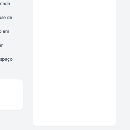
 cada
uso de
mo em
er
espaço