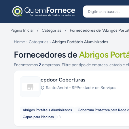
Pular para o conteúdo
Página Inicial
/
Categorias
/
Fornecedores de "Abrigos Portá
Home
Categorias
Abrigos Portáteis Aluminizados
Fornecedores de
Abrigos Port
Encontramos
2
empresas. Filtre por tipo de empresa, estado e c
cpdoor Coberturas
Santo André
-
SP
Prestador de Serviços
Abrigos Portáteis Aluminizados
Cobertura Protetora para Rede d
Capas para Piscinas
+
3