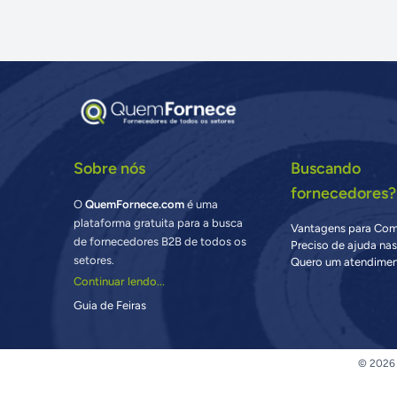
Sobre nós
Buscando
fornecedores?
O
QuemFornece.com
é uma
plataforma gratuita para a busca
Vantagens para Co
de fornecedores B2B de todos os
Preciso de ajuda na
setores.
Quero um atendimen
Continuar lendo...
Guia de Feiras
© 2026 