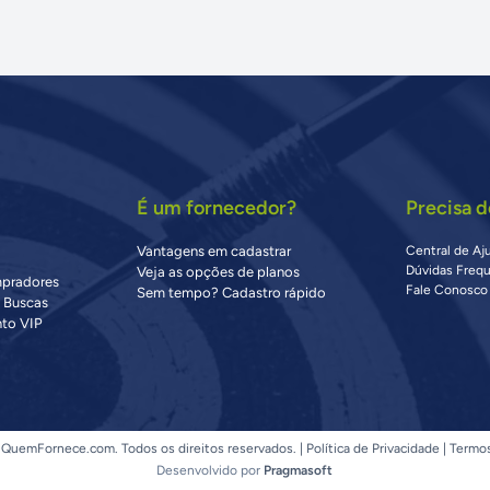
É um fornecedor?
Precisa d
Vantagens em cadastrar
Central de Aj
Dúvidas Freq
Veja as opções de planos
mpradores
Fale Conosco
Sem tempo? Cadastro rápido
s Buscas
to VIP
QuemFornece.com. Todos os direitos reservados. |
Política de Privacidade
|
Termo
Desenvolvido por
Pragmasoft