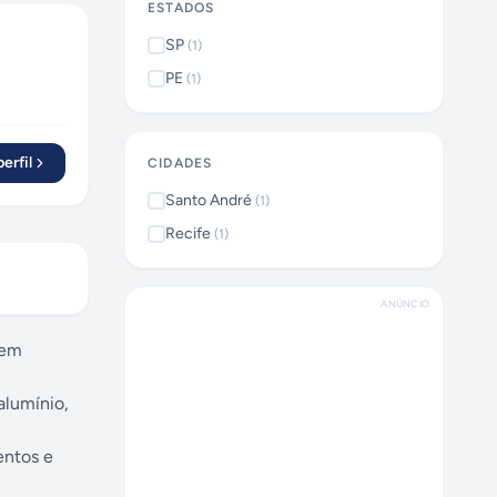
ESTADOS
SP
(
1
)
PE
(
1
)
erfil
CIDADES
Santo André
(
1
)
Recife
(
1
)
ANÚNCIO
 em
alumínio,
entos e