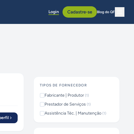
Login
Cadastre-se
Blog do QF
TIPOS DE FORNECEDOR
Fabricante | Produtor
(
1
)
Prestador de Serviços
(
1
)
Assistência Téc. | Manutenção
(
1
)
erfil