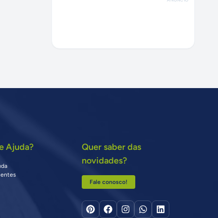
e Ajuda?
Quer saber das
novidades?
uda
uentes
Fale conosco!