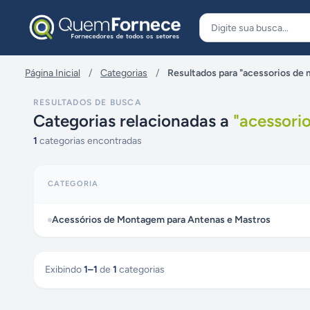
Pular para o conteúdo
Página Inicial
/
Categorias
/
Resultados para "acessorios de
RESULTADOS DE BUSCA
Categorias relacionadas a
"
acessori
1
categorias encontradas
CATEGORIA
Acessórios de Montagem para Antenas e Mastros
Exibindo
1
–
1
de
1
categorias