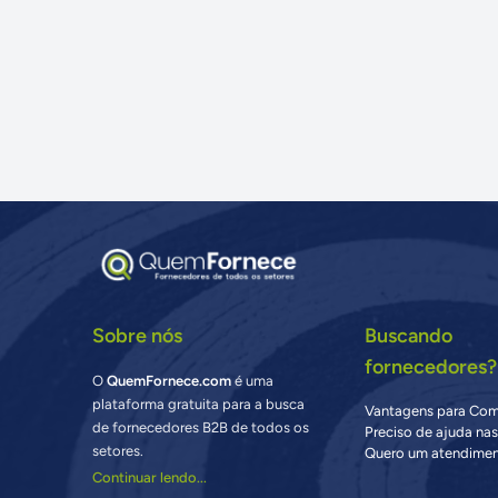
Sobre nós
Buscando
fornecedores?
O
QuemFornece.com
é uma
plataforma gratuita para a busca
Vantagens para Co
de fornecedores B2B de todos os
Preciso de ajuda na
setores.
Quero um atendimen
Continuar lendo...