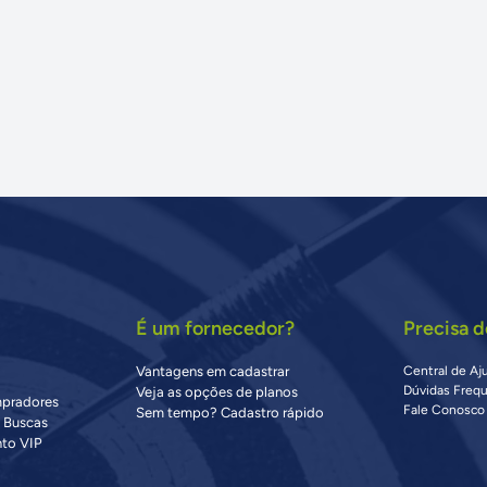
É um fornecedor?
Precisa d
Vantagens em cadastrar
Central de Aj
Dúvidas Freq
Veja as opções de planos
mpradores
Fale Conosco
Sem tempo? Cadastro rápido
s Buscas
to VIP