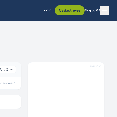
Login
Cadastre-se
Blog do QF
ANÚNCIO
ecedores