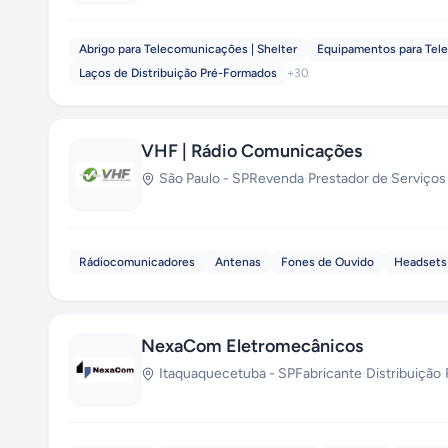
Abrigo para Telecomunicações | Shelter
Equipamentos para Tel
Laços de Distribuição Pré-Formados
+
30
VHF | Rádio Comunicações
São Paulo
-
SP
Revenda
·
Prestador de Serviços
Rádiocomunicadores
Antenas
Fones de Ouvido
Headsets
NexaCom Eletromecânicos
Itaquaquecetuba
-
SP
Fabricante
·
Distribuição
·