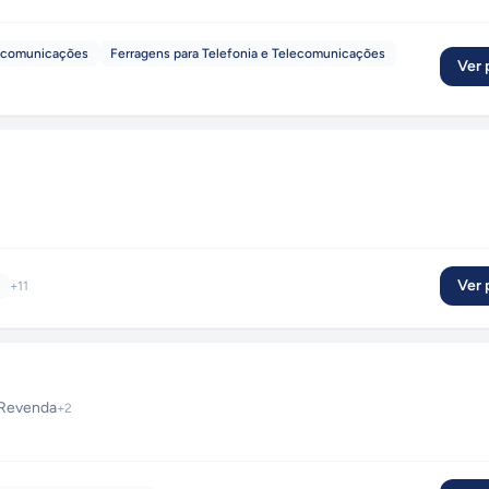
ecomunicações
Ferragens para Telefonia e Telecomunicações
Ver p
Ver p
+
11
Revenda
+
2