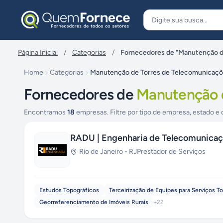
Pular para o conteúdo
Página Inicial
/
Categorias
/
Fornecedores de "Manutenção d
Home
Categorias
Manutenção de Torres de Telecomunicaç
Fornecedores de
Manutenção d
Encontramos
18
empresas. Filtre por tipo de empresa, estado e 
RADU | Engenharia de Telecomunicaçõe
Rio de Janeiro
-
RJ
Prestador de Serviços
Estudos Topográficos
Terceirização de Equipes para Serviços T
Georreferenciamento de Imóveis Rurais
+
22