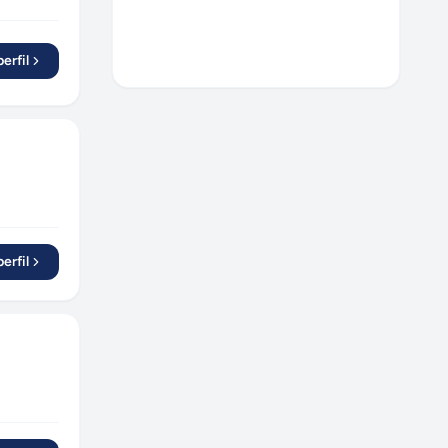
São Paulo
(
2
)
São Bento do Sul
(
1
)
erfil
Muriaé
(
1
)
erfil