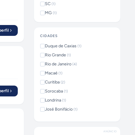
SC
(
1
)
MG
(
1
)
erfil
CIDADES
Duque de Caxias
(
1
)
Rio Grande
(
1
)
Rio de Janeiro
(
4
)
Macaé
(
1
)
Curitiba
(
2
)
erfil
Sorocaba
(
1
)
Londrina
(
1
)
José Bonifácio
(
1
)
Lauro de Freitas
(
1
)
Itaquaquecetuba
(
1
)
ANÚNCIO