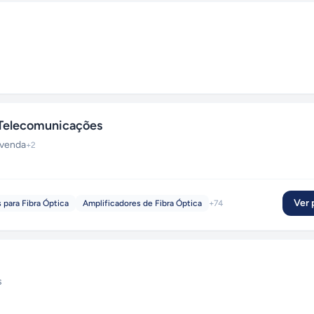
Telecomunicações
venda
+
2
Ver p
 para Fibra Óptica
Amplificadores de Fibra Óptica
+
74
s