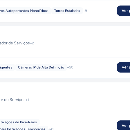
Ver p
res Autoportantes Monolíticas
Torres Estaiadas
+
9
ador de Serviços
+
2
Ver p
ligentes
Câmeras IP de Alta Definição
+
50
or de Serviços
+
1
stalações de Para-Raios
Ver p
para Instalações Temporárias
+
41