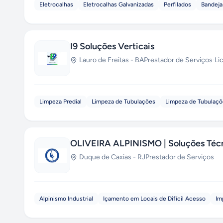
Eletrocalhas
Eletrocalhas Galvanizadas
Perfilados
Bandeja
I9 Soluções Verticais
Lauro de Freitas
-
BA
Prestador de Serviços
·
Li
Limpeza Predial
Limpeza de Tubulações
Limpeza de Tubulaçõ
OLIVEIRA ALPINISMO | Soluções Técn
Duque de Caxias
-
RJ
Prestador de Serviços
Alpinismo Industrial
Içamento em Locais de Difícil Acesso
Im