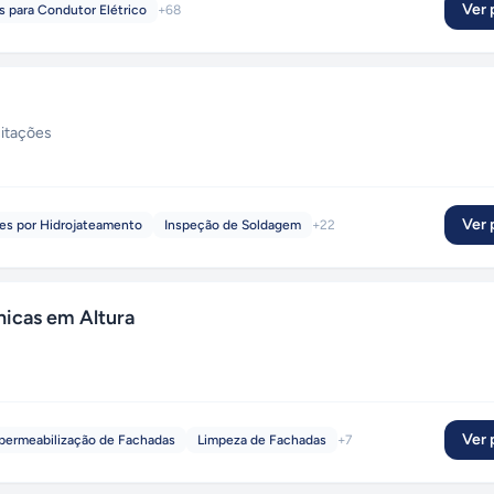
Ver p
s para Condutor Elétrico
+
68
citações
Ver p
es por Hidrojateamento
Inspeção de Soldagem
+
22
icas em Altura
Ver p
permeabilização de Fachadas
Limpeza de Fachadas
+
7