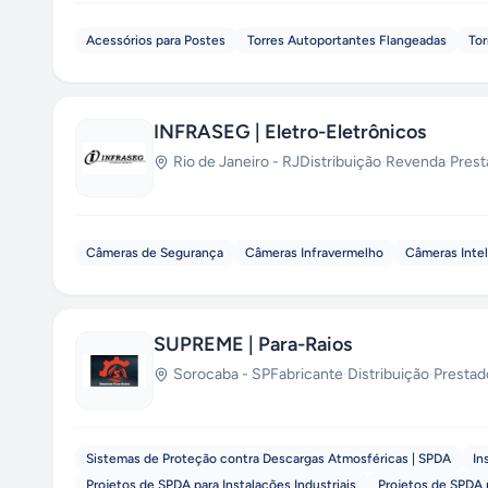
Acessórios para Postes
Torres Autoportantes Flangeadas
Tor
INFRASEG | Eletro-Eletrônicos
Rio de Janeiro
-
RJ
Distribuição
·
Revenda
·
Prest
Câmeras de Segurança
Câmeras Infravermelho
Câmeras Inte
SUPREME | Para-Raios
Sorocaba
-
SP
Fabricante
·
Distribuição
·
Prestad
Sistemas de Proteção contra Descargas Atmosféricas | SPDA
In
Projetos de SPDA para Instalações Industriais
Projetos de SPDA 