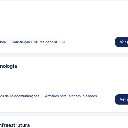
Ver p
dora
Construção Civil Residencial
+
14
nologia
tos de Telecomunicações
Armários para Telecomunicações
Ver p
fraestrutura