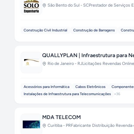
São Bento do Sul
-
SC
Prestador de Serviços
·
E
Construção Civil Industrial
Construção de Barragens
Constru
QUALLYPLAN | Infraestrutura para N
Rio de Janeiro
-
RJ
Licitações
·
Revendas Onlin
Acessórios para Informática
Cabos Eletrônicos
Componentes
Instalações de Infraestrutura para Telecomunicações
+
36
MDA TELECOM
Curitiba
-
PR
Fabricante
·
Distribuição
·
Revenda