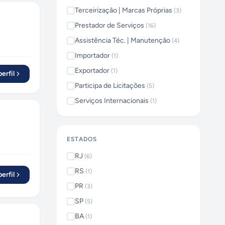
Terceirização | Marcas Próprias
(
3
)
Prestador de Serviços
(
16
)
Assistência Téc. | Manutenção
(
4
)
Importador
(
1
)
Exportador
(
1
)
erfil
Participa de Licitações
(
5
)
Serviços Internacionais
(
1
)
ESTADOS
RJ
(
6
)
RS
(
1
)
erfil
PR
(
3
)
SP
(
5
)
BA
(
1
)