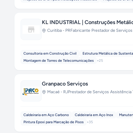
KL INDUSTRIAL | Construções Metálic
Curitiba
-
PR
Fabricante
·
Prestador de Serviços
Consultoria em Construção Civil
Estrutura Metálica de Sustent
Montagem de Torres de Telecomunicações
+
25
Granpaco Serviços
Macaé
-
RJ
Prestador de Serviços
·
Assistência
Caldeiraria em Aço Carbono
Caldeiraria em Aço Inox
Manuten
Pintura Epoxi para Marcação de Pisos
+
35