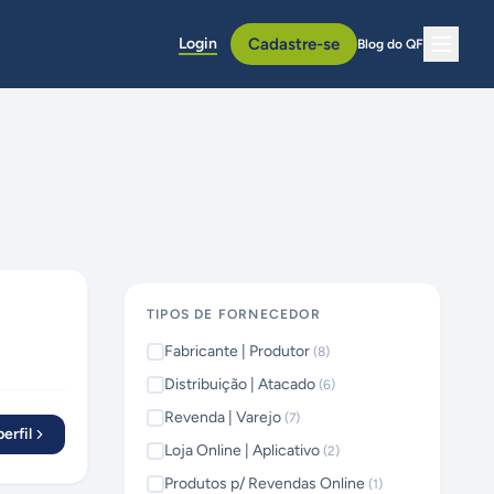
Login
Cadastre-se
Blog do QF
TIPOS DE FORNECEDOR
Fabricante | Produtor
(
8
)
Distribuição | Atacado
(
6
)
Revenda | Varejo
(
7
)
erfil
Loja Online | Aplicativo
(
2
)
Produtos p/ Revendas Online
(
1
)