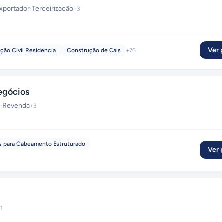
xportador
·
Terceirização
+
3
Ver p
ção Civil Residencial
Construção de Cais
+
76
egócios
e
·
Revenda
+
3
 para Cabeamento Estruturado
Ver p
+
1