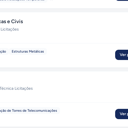
as e Civis
·
Licitações
ação
Estruturas Metálicas
Ver p
 Técnica
·
Licitações
ção de Torres de Telecomunicações
Ver p