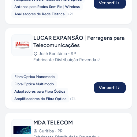
Ver perfil
Antenas para Redes Sem Fio | Wireless
Analisadores de Rede Elétrica
+
21
LUCAR EXPANSÃO | Ferragens para
Telecomunicações
José Bonifácio
-
SP
Fabricante
·
Distribuição
·
Revenda
+
2
Fibra Óptica Monomodo
Fibra Óptica Multimodo
Ver perfil
Adaptadores para Fibra Óptica
Amplificadores de Fibra Óptica
+
74
MDA TELECOM
Curitiba
-
PR