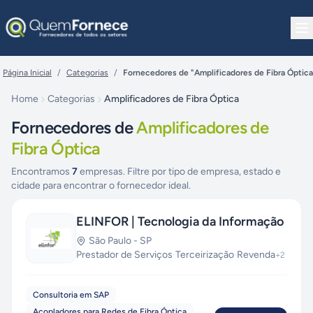
Pular para o conteúdo
Página Inicial
/
Categorias
/
Fornecedores de "Amplificadores de Fibra Óptica
Home
Categorias
Amplificadores de Fibra Óptica
Fornecedores de
Amplificadores de
Fibra Óptica
Encontramos
7
empresas. Filtre por tipo de empresa, estado e
cidade para encontrar o fornecedor ideal.
ELINFOR | Tecnologia da Informação
São Paulo
-
SP
Prestador de Serviços
·
Terceirização
·
Revenda
+
2
Consultoria em SAP
Acopladores para Redes de Fibra Óptica