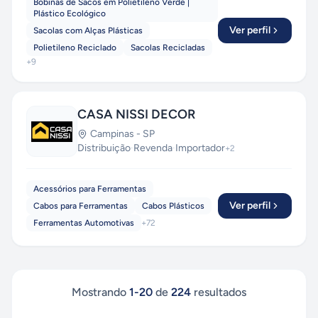
Bobinas de Sacos em Polietileno Verde |
Plástico Ecológico
Ver perfil
Sacolas com Alças Plásticas
Polietileno Reciclado
Sacolas Recicladas
+
9
CASA NISSI DECOR
Campinas
-
SP
Distribuição
·
Revenda
·
Importador
+
2
Acessórios para Ferramentas
Ver perfil
Cabos para Ferramentas
Cabos Plásticos
Ferramentas Automotivas
+
72
Mostrando
1
-
20
de
224
resultados