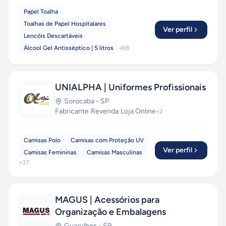
Papel Toalha
Toalhas de Papel Hospitalares
Ver perfil
Lencóis Descartáveis
Álcool Gel Antisséptico | 5 litros
+
68
UNIALPHA | Uniformes Profissionais
Sorocaba
-
SP
Fabricante
·
Revenda
·
Loja Online
+
2
Camisas Polo
Camisas com Proteção UV
Ver perfil
Camisas Femininas
Camisas Masculinas
+
37
MAGUS | Acessórios para
Organização e Embalagens
Guarulhos
-
SP