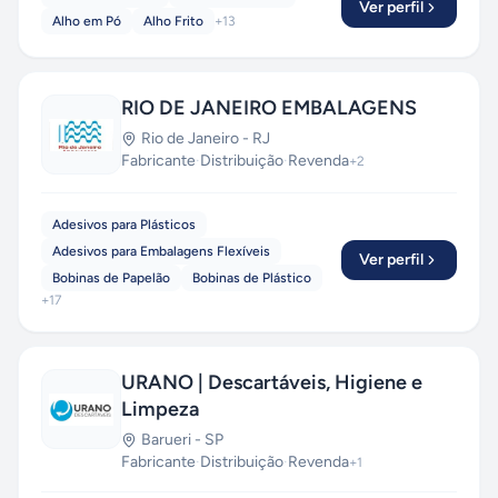
Ver perfil
Alho em Pó
Alho Frito
+
13
RIO DE JANEIRO EMBALAGENS
Rio de Janeiro
-
RJ
Fabricante
·
Distribuição
·
Revenda
+
2
Adesivos para Plásticos
Adesivos para Embalagens Flexíveis
Ver perfil
Bobinas de Papelão
Bobinas de Plástico
+
17
URANO | Descartáveis, Higiene e
Limpeza
Barueri
-
SP
Fabricante
·
Distribuição
·
Revenda
+
1