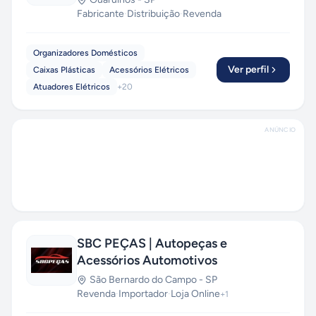
Fabricante
·
Distribuição
·
Revenda
Organizadores Domésticos
Ver perfil
Caixas Plásticas
Acessórios Elétricos
Atuadores Elétricos
+
20
ANÚNCIO
SBC PEÇAS | Autopeças e
Acessórios Automotivos
São Bernardo do Campo
-
SP
Revenda
·
Importador
·
Loja Online
+
1