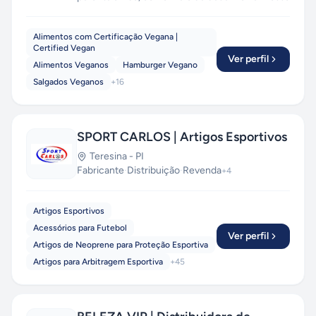
força interior e colaborar para o bem coletivo.
Alimentos com Certificação Vegana |
Certified Vegan
Ver perfil
Alimentos Veganos
Hamburger Vegano
Salgados Veganos
+
16
SPORT CARLOS | Artigos Esportivos
Teresina
-
PI
Fabricante
·
Distribuição
·
Revenda
+
4
Artigos Esportivos
Acessórios para Futebol
Ver perfil
Artigos de Neoprene para Proteção Esportiva
Artigos para Arbitragem Esportiva
+
45