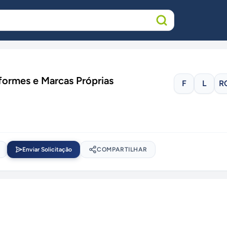
ormes e Marcas Próprias
F
L
R
Enviar Solicitação
COMPARTILHAR