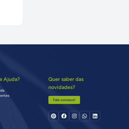
e Ajuda?
Quer saber das
novidades?
uda
uentes
Fale conosco!