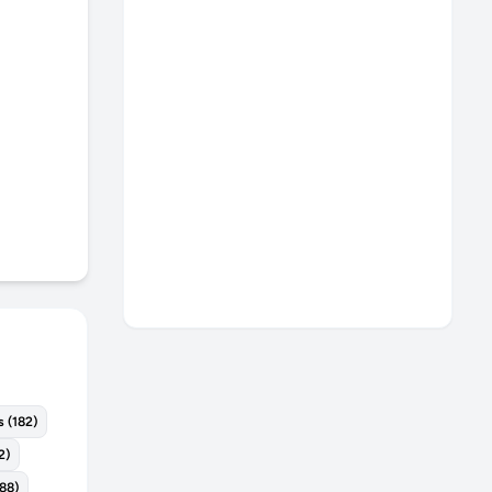
s
(
182
)
2
)
188
)