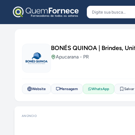
Pular para o conteúdo
BONÉS QUINOA | Brindes, Unif
Apucarana
-
PR
Website
Mensagem
WhatsApp
Salvar
ANÚNCIO