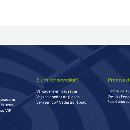
É um fornecedor?
Precisa d
Vantagens em cadastrar
Central de Aj
Dúvidas Freq
Veja as opções de planos
mpradores
Fale Conosco
Sem tempo? Cadastro rápido
s Buscas
to VIP