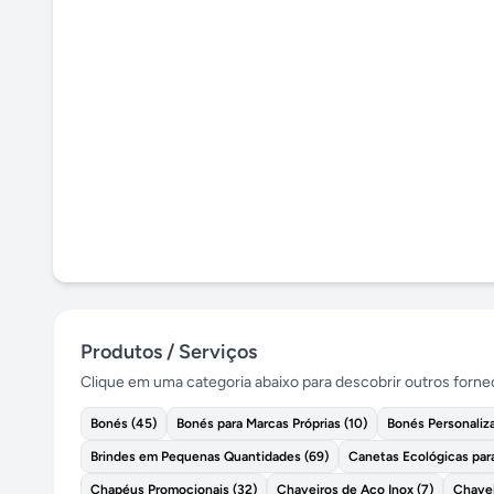
Produtos / Serviços
Clique em uma categoria abaixo para descobrir outros forn
Bonés
(
45
)
Bonés para Marcas Próprias
(
10
)
Bonés Personaliz
Brindes em Pequenas Quantidades
(
69
)
Canetas Ecológicas par
Chapéus Promocionais
(
32
)
Chaveiros de Aço Inox
(
7
)
Chavei