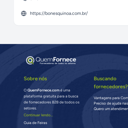
https://bonesquinoa.com.br/
Sobre nós
Buscando
fornecedores?
O
QuemFornece.com
é uma
plataforma gratuita para a busca
Vantagens para Co
de fornecedores B2B de todos os
Preciso de ajuda na
setores.
Quero um atendimen
Continuar lendo...
Guia de Feiras