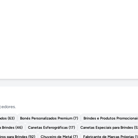
ecedores.
ados
(
63
)
Bonés Personalizados Premium
(
7
)
Brindes e Produtos Promocionai
a Brindes
(
46
)
Canetas Esferográficas
(
17
)
Canetas Especiais para Brindes
(
5
ros para Brindes
(
92
)
Chuveiro de Metal
(
7
)
Fabricante de Marcas Próprias
(