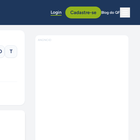
Login
Cadastre-se
Blog do QF
ANÚNCIO
O
T