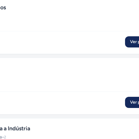
cos
Ver p
Ver p
 a Indústria
a
+
2