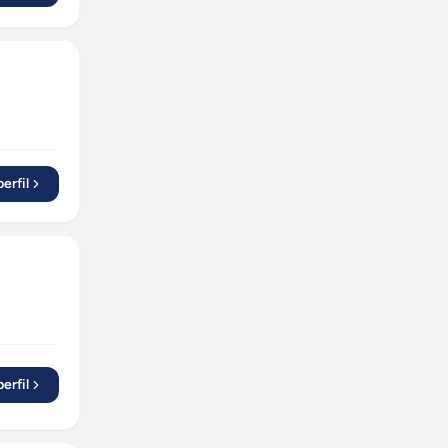
Itumbiara
(
1
)
Pinhais
(
1
)
Cotia
(
1
)
São José dos Pinhais
(
1
)
Campo Grande
(
2
)
Foz do Iguaçu
(
1
)
erfil
Blumenau
(
1
)
Santana de Parnaíba
(
1
)
Itapetininga
(
1
)
Aparecida de Goiânia
(
1
)
erfil