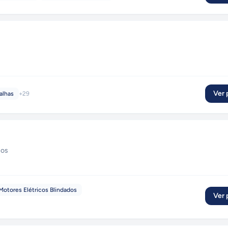
Ver p
alhas
+
29
ços
Motores Elétricos Blindados
Ver p