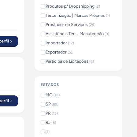
Produtos p/ Dropshipping
(
2
)
Terceirização | Marcas Próprias
(
1
)
Prestador de Serviços
(
26
)
Assistência Téc. | Manutenção
(
9
)
erfil
Importador
(
12
)
Exportador
(
5
)
Participa de Licitações
(
6
)
ESTADOS
MG
(
12
)
erfil
SP
(
89
)
PR
(
15
)
RJ
(
8
)
(
1
)