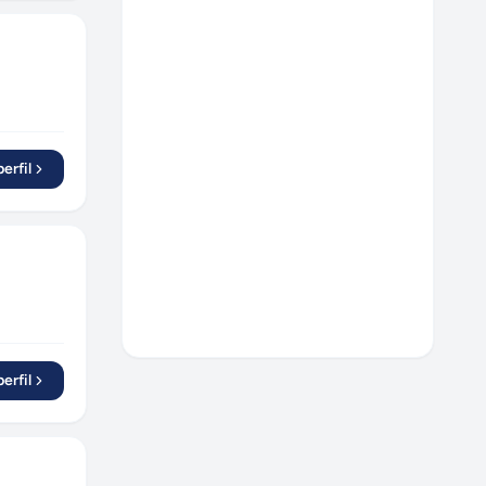
São Bernardo do Campo
(
1
)
Jundiaí
(
3
)
Uberlândia
(
1
)
Campinas
(
2
)
Salvador
(
2
)
erfil
Londrina
(
1
)
São Lourenço da Mata
(
1
)
Contagem
(
1
)
Parobé
(
1
)
Jaraguá do Sul
(
1
)
Joinville
(
2
)
Corupá
(
1
)
erfil
Diadema
(
1
)
Barueri
(
1
)
Brasília
(
2
)