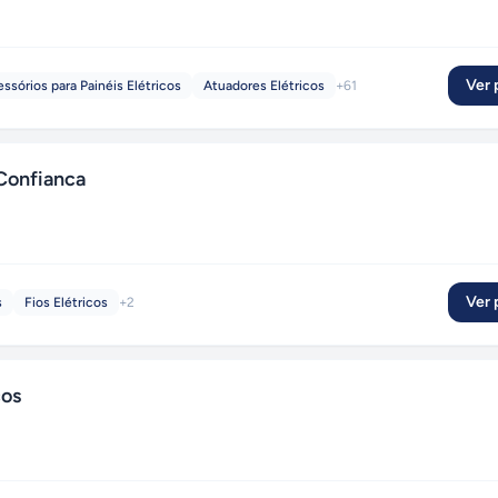
Ver p
ssórios para Painéis Elétricos
Atuadores Elétricos
+
61
 Confianca
Ver p
s
Fios Elétricos
+
2
cos