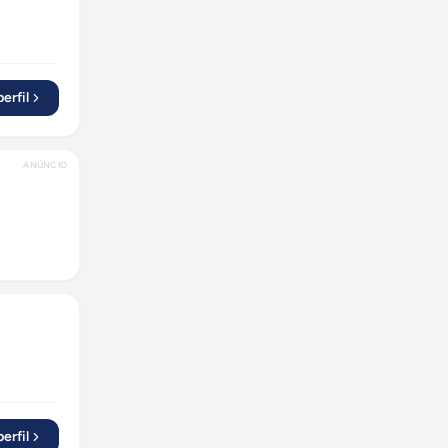
São Caetano do Sul
(
2
)
Carapicuíba
(
1
)
Santo André
(
1
)
erfil
Betim
(
1
)
Divinópolis
(
1
)
Sorocaba
(
1
)
ANÚNCIO
Boituva
(
1
)
Ribeirão Preto
(
1
)
Mogi-Guaçu
(
1
)
Recife
(
1
)
Itaboraí
(
1
)
Presidente Venceslau
(
1
)
São José dos Campos
(
2
)
Cascavel
(
1
)
Maringá
(
2
)
erfil