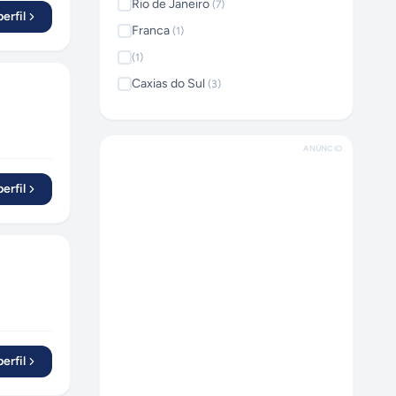
Rio de Janeiro
(
7
)
erfil
Franca
(
1
)
(
1
)
Caxias do Sul
(
3
)
Piracicaba
(
1
)
Taquara
(
1
)
ANÚNCIO
Santos
(
1
)
erfil
Pirapora
(
1
)
Chapecó
(
3
)
Porto Alegre
(
7
)
Serra
(
1
)
Itabirito
(
1
)
Goiânia
(
5
)
Guarulhos
(
6
)
erfil
Curitiba
(
7
)