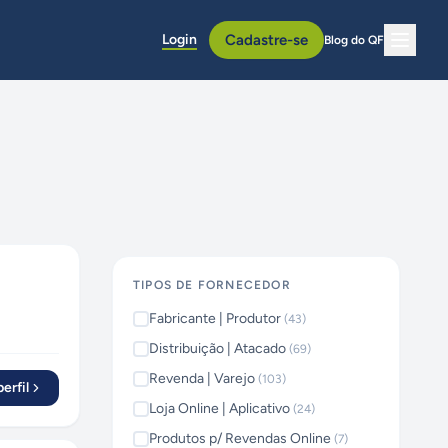
Login
Cadastre-se
Blog do QF
TIPOS DE FORNECEDOR
Fabricante | Produtor
(
43
)
Distribuição | Atacado
(
69
)
Revenda | Varejo
(
103
)
erfil
Loja Online | Aplicativo
(
24
)
Produtos p/ Revendas Online
(
7
)