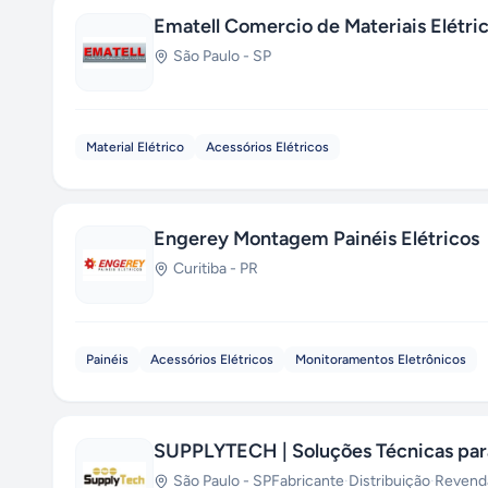
Ematell Comercio de Materiais Elétri
São Paulo
-
SP
Material Elétrico
Acessórios Elétricos
Engerey Montagem Painéis Elétricos
Curitiba
-
PR
Painéis
Acessórios Elétricos
Monitoramentos Eletrônicos
SUPPLYTECH | Soluções Técnicas para
São Paulo
-
SP
Fabricante
·
Distribuição
·
Revend