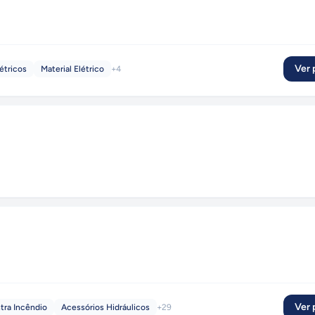
Ver p
étricos
Material Elétrico
+
4
Ver p
ntra Incêndio
Acessórios Hidráulicos
+
29