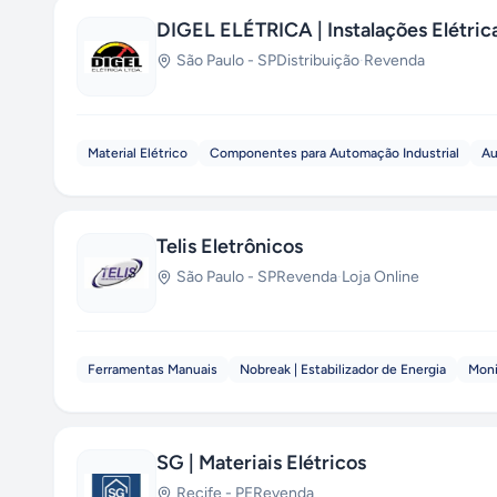
DIGEL ELÉTRICA | Instalações Elétric
São Paulo
-
SP
Distribuição
·
Revenda
Material Elétrico
Componentes para Automação Industrial
Au
Telis Eletrônicos
São Paulo
-
SP
Revenda
·
Loja Online
Ferramentas Manuais
Nobreak | Estabilizador de Energia
Moni
SG | Materiais Elétricos
Recife
-
PE
Revenda