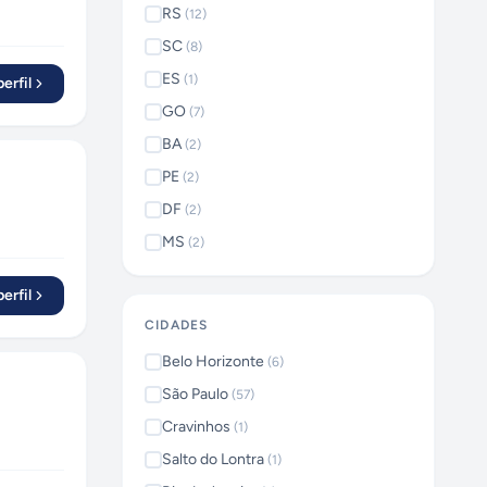
RS
(
12
)
SC
(
8
)
ES
(
1
)
erfil
GO
(
7
)
BA
(
2
)
PE
(
2
)
DF
(
2
)
MS
(
2
)
erfil
CIDADES
Belo Horizonte
(
6
)
São Paulo
(
57
)
Cravinhos
(
1
)
Salto do Lontra
(
1
)