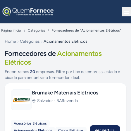
Pular para o conteúdo
Página Inicial
/
Categorias
/
Fornecedores de "Acionamentos Elétricos"
Home
Categorias
Acionamentos Elétricos
Fornecedores de
Acionamentos
Elétricos
Encontramos
20
empresas. Filtre por tipo de empresa, estado e
cidade para encontrar o fornecedor ideal.
Brumake Materiais Elétricos
Salvador
-
BA
Revenda
Acessórios Elétricos
Ver perfil
Acionamentos Elétricos
Cabos Elétricos