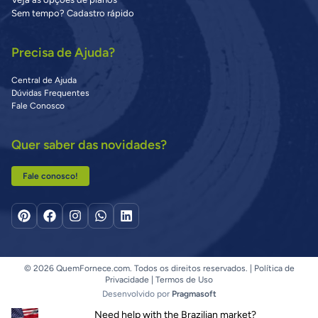
Sem tempo? Cadastro rápido
Precisa de Ajuda?
Central de Ajuda
Dúvidas Frequentes
Fale Conosco
Quer saber das novidades?
Fale conosco!
© 2026 QuemFornece.com. Todos os direitos reservados. |
Política de
Privacidade
|
Termos de Uso
Desenvolvido por
Pragmasoft
Need help with the Brazilian market?