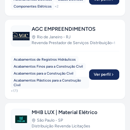
Componentes Elétricos
+
2
AGC EMPREENDIMENTOS
Rio de Janeiro
-
RJ
Revenda
·
Prestador de Serviços
·
Distribuição
+
1
Acabamentos de Registros Hidráulicos
Acabamentos Finos para a Construção Civil
Acabamentos para a Construção Civil
Ver perfil
Acabamentos Plásticos para a Construção
Civil
+
173
MHB LUX | Material Elétrico
São Paulo
-
SP
Distribuição
·
Revenda
·
Licitações