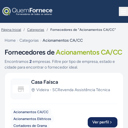
Pular para o conteúdo
Página Inicial
/
Categorias
/
Fornecedores de "Acionamentos CA/CC"
Home
Categorias
Acionamentos CA/CC
Fornecedores de
Acionamentos CA/CC
Encontramos
2
empresas. Filtre por tipo de empresa, estado e
cidade para encontrar o fornecedor ideal.
Casa Faísca
Videira
-
SC
Revenda
·
Assistência Técnica
Acionamentos CA/CC
Acionamentos Elétricos
Ver perfil
Cortadores de Grama