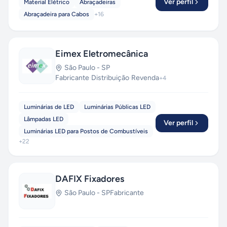
Ver perfil
Material Elétrico
Abraçadeiras
Abraçadeira para Cabos
+
16
Eimex Eletromecânica
São Paulo
-
SP
Fabricante
·
Distribuição
·
Revenda
+
4
Luminárias de LED
Luminárias Públicas LED
Lâmpadas LED
Ver perfil
Luminárias LED para Postos de Combustíveis
+
22
DAFIX Fixadores
São Paulo
-
SP
Fabricante