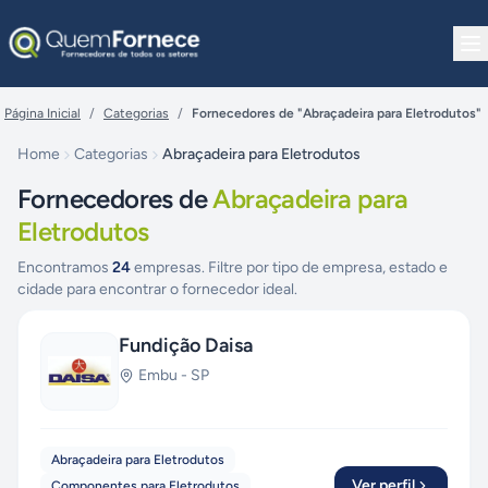
Pular para o conteúdo
Página Inicial
/
Categorias
/
Fornecedores de "Abraçadeira para Eletrodutos"
Home
Categorias
Abraçadeira para Eletrodutos
Fornecedores de
Abraçadeira para
Eletrodutos
Encontramos
24
empresas. Filtre por tipo de empresa, estado e
cidade para encontrar o fornecedor ideal.
Fundição Daisa
Embu
-
SP
Abraçadeira para Eletrodutos
Ver perfil
Componentes para Eletrodutos