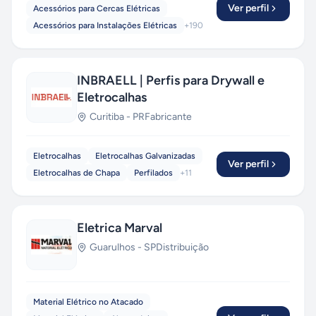
Ver perfil
Acessórios para Cercas Elétricas
Acessórios para Instalações Elétricas
+
190
INBRAELL | Perfis para Drywall e
Eletrocalhas
Curitiba
-
PR
Fabricante
Eletrocalhas
Eletrocalhas Galvanizadas
Ver perfil
Eletrocalhas de Chapa
Perfilados
+
11
Eletrica Marval
Guarulhos
-
SP
Distribuição
Material Elétrico no Atacado