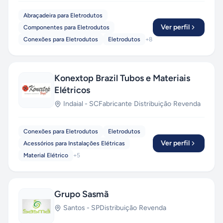
Abraçadeira para Eletrodutos
Ver perfil
Componentes para Eletrodutos
Conexões para Eletrodutos
Eletrodutos
+
8
Konextop Brazil Tubos e Materiais
Elétricos
Indaial
-
SC
Fabricante
·
Distribuição
·
Revenda
Conexões para Eletrodutos
Eletrodutos
Ver perfil
Acessórios para Instalações Elétricas
Material Elétrico
+
5
Grupo Sasmã
Santos
-
SP
Distribuição
·
Revenda