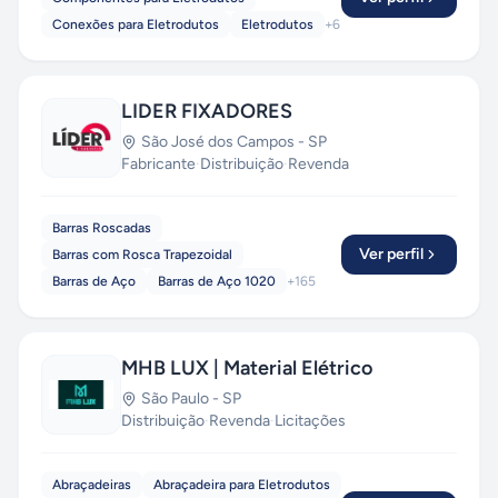
Conexões para Eletrodutos
Eletrodutos
+
6
LIDER FIXADORES
São José dos Campos
-
SP
Fabricante
·
Distribuição
·
Revenda
Barras Roscadas
Ver perfil
Barras com Rosca Trapezoidal
Barras de Aço
Barras de Aço 1020
+
165
MHB LUX | Material Elétrico
São Paulo
-
SP
Distribuição
·
Revenda
·
Licitações
Abraçadeiras
Abraçadeira para Eletrodutos