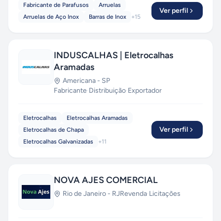
Fabricante de Parafusos
Arruelas
Ver perfil
Arruelas de Aço Inox
Barras de Inox
+
15
INDUSCALHAS | Eletrocalhas
Aramadas
Americana
-
SP
Fabricante
·
Distribuição
·
Exportador
Eletrocalhas
Eletrocalhas Aramadas
Ver perfil
Eletrocalhas de Chapa
Eletrocalhas Galvanizadas
+
11
NOVA AJES COMERCIAL
Rio de Janeiro
-
RJ
Revenda
·
Licitações