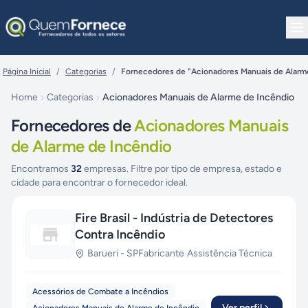
Pular para o conteúdo
Página Inicial
/
Categorias
/
Fornecedores de "Acionadores Manuais de Alarm
Home
Categorias
Acionadores Manuais de Alarme de Incêndio
Fornecedores de
Acionadores Manuais
de Alarme de Incêndio
Encontramos
32
empresas. Filtre por tipo de empresa, estado e
cidade para encontrar o fornecedor ideal.
Fire Brasil - Indústria de Detectores
Contra Incêndio
Barueri
-
SP
Fabricante
·
Assistência Técnica
Acessórios de Combate a Incêndios
Ver perfil