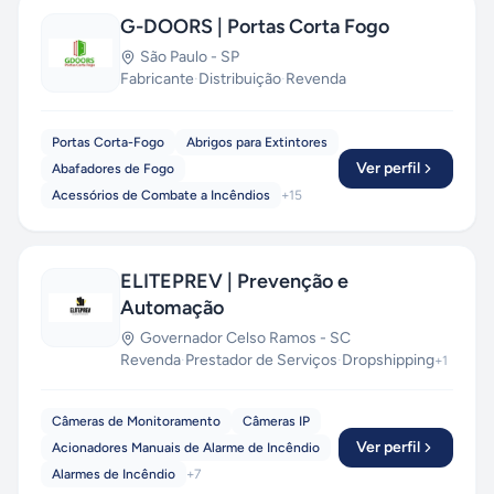
G-DOORS | Portas Corta Fogo
São Paulo
-
SP
Fabricante
·
Distribuição
·
Revenda
Portas Corta-Fogo
Abrigos para Extintores
Ver perfil
Abafadores de Fogo
Acessórios de Combate a Incêndios
+
15
ELITEPREV | Prevenção e
Automação
Governador Celso Ramos
-
SC
Revenda
·
Prestador de Serviços
·
Dropshipping
+
1
Câmeras de Monitoramento
Câmeras IP
Ver perfil
Acionadores Manuais de Alarme de Incêndio
Alarmes de Incêndio
+
7