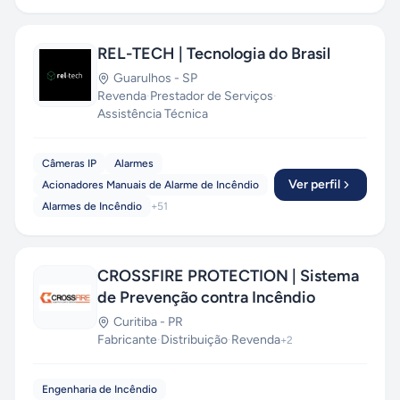
REL-TECH | Tecnologia do Brasil
Guarulhos
-
SP
Revenda
·
Prestador de Serviços
·
Assistência Técnica
Câmeras IP
Alarmes
Ver perfil
Acionadores Manuais de Alarme de Incêndio
Alarmes de Incêndio
+
51
CROSSFIRE PROTECTION | Sistema
de Prevenção contra Incêndio
Curitiba
-
PR
Fabricante
·
Distribuição
·
Revenda
+
2
Engenharia de Incêndio