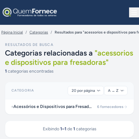
Pular para o conteúdo
Página Inicial
/
Categorias
/
Resultados para "acessorios e dispositivos para f
RESULTADOS DE BUSCA
Categorias relacionadas a
"
acessorios
e dispositivos para fresadoras
"
1
categorias encontradas
CATEGORIA
Acessórios e Dispositivos para Fresadoras
6
fornecedores
Exibindo
1
–
1
de
1
categorias