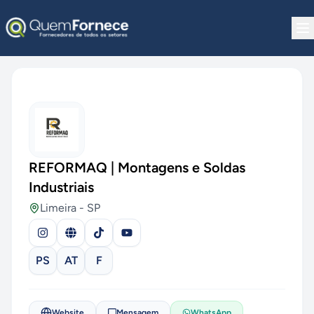
Pular para o conteúdo
REFORMAQ | Montagens e Soldas
Industriais
Limeira
-
SP
PS
AT
F
Website
Mensagem
WhatsApp