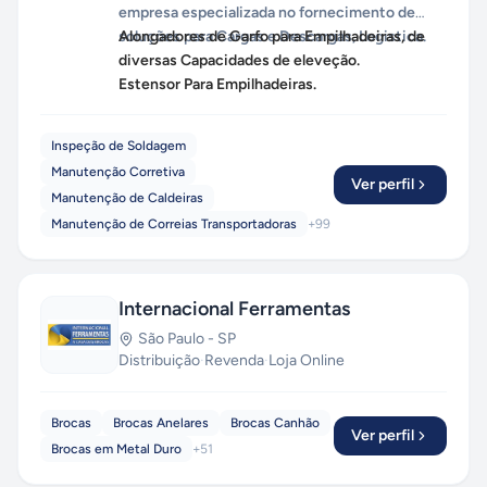
empresa especializada no fornecimento de
soluções para Cargas e Descargas, Logistica.
Alongadores de Garfo para Empilhadeiras, de
diversas Capacidades de eleveção.
Estensor Para Empilhadeiras.
Inspeção de Soldagem
Manutenção Corretiva
Ver perfil
Manutenção de Caldeiras
Manutenção de Correias Transportadoras
+
99
Internacional Ferramentas
São Paulo
-
SP
Distribuição
·
Revenda
·
Loja Online
Brocas
Brocas Anelares
Brocas Canhão
Ver perfil
Brocas em Metal Duro
+
51