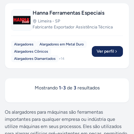
Hanna Ferramentas Especiais
Limeira
-
SP
Fabricante
·
Exportador
·
Assistência Técnica
Alargadores
Alargadores em Metal Duro
Ver perfil
Alargadores Cônicos
Alargadores Diamantados
+
14
Mostrando
1
-
3
de
3
resultados
Os alargadores para máquinas são ferramentas
importantes para qualquer empresa ou indústria que
utilize máquinas em seus processos. Eles são utilizados
para alargar orifícios pré-existentes em peças, permitindo