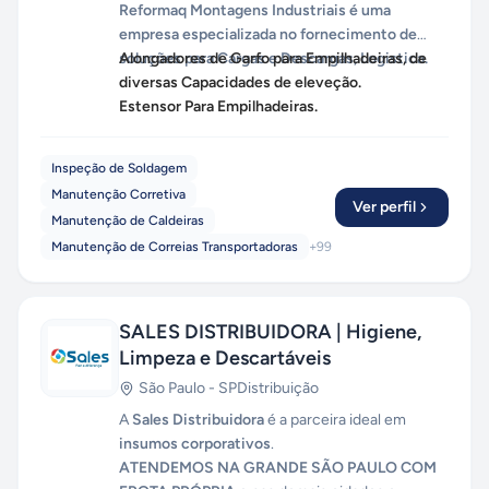
Reformaq Montagens Industriais é uma
empresa especializada no fornecimento de
soluções para Cargas e Descargas, Logistica.
Alongadores de Garfo para Empilhadeiras, de
diversas Capacidades de eleveção.
Estensor Para Empilhadeiras.
Inspeção de Soldagem
Manutenção Corretiva
Ver perfil
Manutenção de Caldeiras
Manutenção de Correias Transportadoras
+
99
SALES DISTRIBUIDORA | Higiene,
Limpeza e Descartáveis
São Paulo
-
SP
Distribuição
A
Sales Distribuidora
é a parceira ideal em
insumos corporativos
.
ATENDEMOS NA GRANDE SÃO PAULO COM