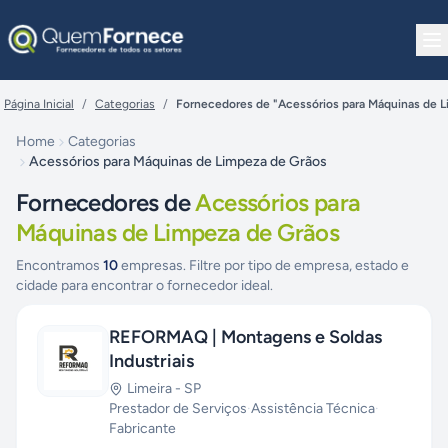
Pular para o conteúdo
Página Inicial
/
Categorias
/
Fornecedores de "Acessórios para Máquinas de L
Home
Categorias
Acessórios para Máquinas de Limpeza de Grãos
Fornecedores de
Acessórios para
Máquinas de Limpeza de Grãos
Encontramos
10
empresas. Filtre por tipo de empresa, estado e
cidade para encontrar o fornecedor ideal.
REFORMAQ | Montagens e Soldas
Industriais
Limeira
-
SP
Prestador de Serviços
·
Assistência Técnica
·
Fabricante