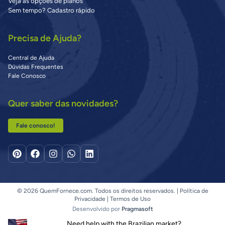
Veja as opções de planos
Sem tempo? Cadastro rápido
Precisa de Ajuda?
Central de Ajuda
Dúvidas Frequentes
Fale Conosco
Quer saber das novidades?
Fale conosco!
© 2026 QuemFornece.com. Todos os direitos reservados. |
Política de
Privacidade
|
Termos de Uso
Desenvolvido por
Pragmasoft
Need help with the Brazilian market?