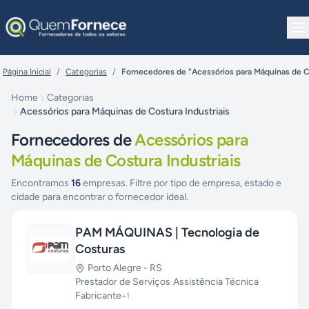
Pular para o conteúdo
Página Inicial
/
Categorias
/
Fornecedores de "Acessórios para Máquinas de Co
Home
Categorias
Acessórios para Máquinas de Costura Industriais
Fornecedores de
Acessórios para
Máquinas de Costura Industriais
Encontramos
16
empresas. Filtre por tipo de empresa, estado e
cidade para encontrar o fornecedor ideal.
PAM MÁQUINAS | Tecnologia de
Costuras
Porto Alegre
-
RS
Prestador de Serviços
·
Assistência Técnica
·
Fabricante
+
1