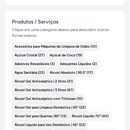
Produtos / Serviços
Clique em uma categoria abaixo para descobrir outros
fornecedores.
Acessórios para Máquinas de Limpeza de Grãos
(
10
)
Açúcar Cristal
(
27
)
Açúcar de Coco
(
19
)
Adesivos Resseláveis
(
3
)
Adoçantes Líquidos
(
2
)
Água Sanitária
(
23
)
Álcool Absoluto | 99,5°
(
17
)
Álcool Gel Antisséptico | 2 litros
(
21
)
Álcool Gel Antisséptico | 5 litros
(
67
)
Álcool Gel Antisséptico com Triclosan
(
10
)
Álcool Gel para Limpeza Doméstica | 65°
(
22
)
Álcool Gel para Queima | 80°
(
13
)
Álcool Líquido 70º
(
40
)
Álcool Líquido para Uso Doméstico | 46°
(
23
)