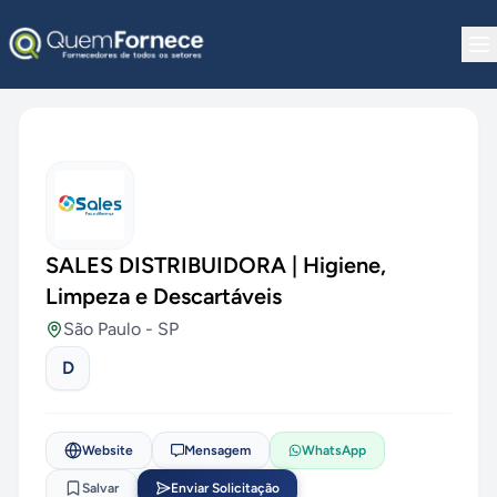
Pular para o conteúdo
SALES DISTRIBUIDORA | Higiene,
Limpeza e Descartáveis
São Paulo
-
SP
D
Website
Mensagem
WhatsApp
Salvar
Enviar Solicitação