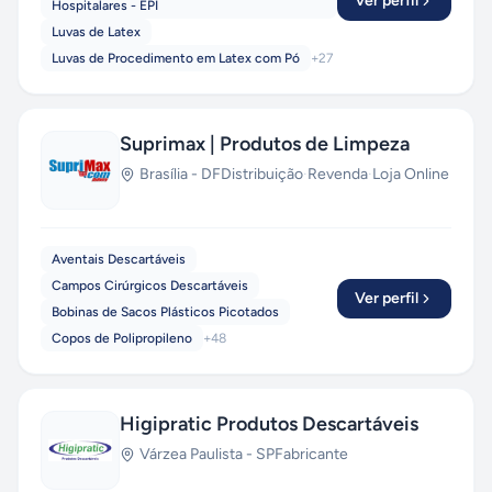
Ver perfil
Hospitalares - EPI
Luvas de Latex
Luvas de Procedimento em Latex com Pó
+
27
Suprimax | Produtos de Limpeza
Brasília
-
DF
Distribuição
·
Revenda
·
Loja Online
Aventais Descartáveis
Campos Cirúrgicos Descartáveis
Ver perfil
Bobinas de Sacos Plásticos Picotados
Copos de Polipropileno
+
48
Higipratic Produtos Descartáveis
Várzea Paulista
-
SP
Fabricante