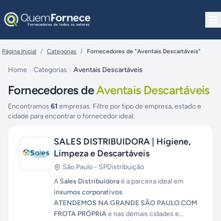
Pular para o conteúdo
Página Inicial
/
Categorias
/
Fornecedores de "Aventais Descartáveis"
Home
Categorias
Aventais Descartáveis
Fornecedores de
Aventais Descartáveis
Encontramos
61
empresas. Filtre por tipo de empresa, estado e
cidade para encontrar o fornecedor ideal.
SALES DISTRIBUIDORA | Higiene,
Limpeza e Descartáveis
São Paulo
-
SP
Distribuição
A
Sales Distribuidora
é a parceira ideal em
insumos corporativos
.
ATENDEMOS NA GRANDE SÃO PAULO COM
FROTA PRÓPRIA
e nas demais cidades e