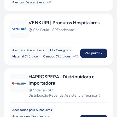
Aventais Descartáveis
+
11
VENKURI | Produtos Hospitalares
São Paulo
-
SP
Fabricante
Aventais Descartáveis
Kits Cirúrgicos
Ver perfil
Material Cirúrgico
Campos Cirúrgicos
+
12
H4PROSPERA | Distribuidora e
Importadora
Videira
-
SC
Distribuição
·
Revenda
·
Assistência Técnica
+
2
Acessórios para Autoclaves
Analisadores Bioquímicos