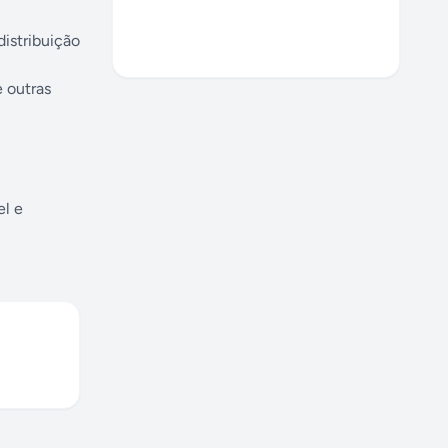
istribuição
e outras
el e