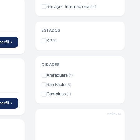
Serviços Internacionais
(
1
)
ESTADOS
SP
(
5
)
erfil
CIDADES
Araraquara
(
1
)
São Paulo
(
3
)
Campinas
(
1
)
erfil
ANÚNCIO