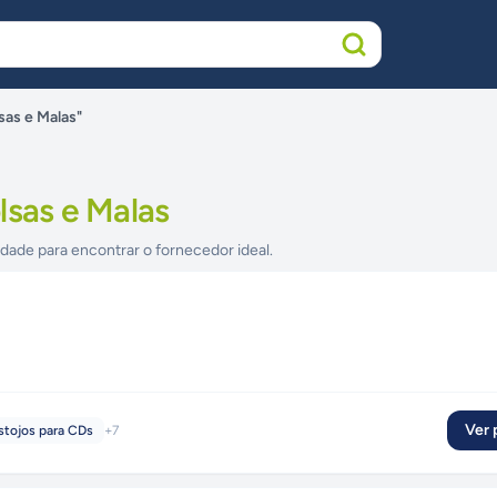
sas e Malas"
lsas e Malas
idade para encontrar o fornecedor ideal.
Ver p
stojos para CDs
+
7