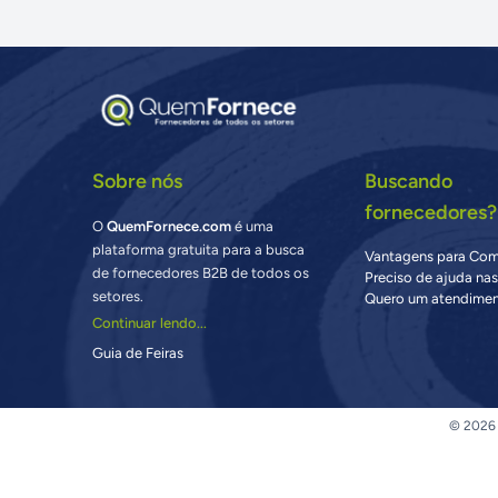
Sobre nós
Buscando
fornecedores?
O
QuemFornece.com
é uma
plataforma gratuita para a busca
Vantagens para Co
de fornecedores B2B de todos os
Preciso de ajuda na
setores.
Quero um atendimen
Continuar lendo...
Guia de Feiras
© 2026 