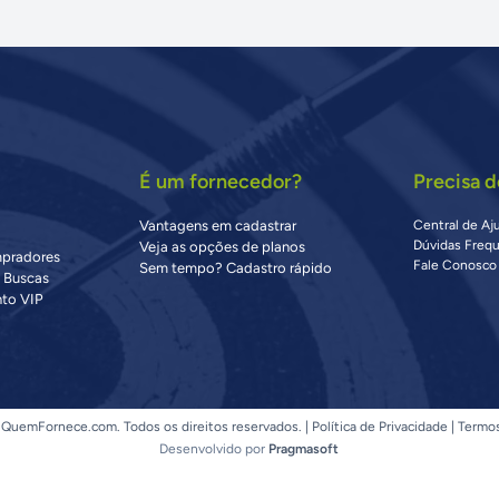
É um fornecedor?
Precisa d
Vantagens em cadastrar
Central de Aj
Dúvidas Freq
Veja as opções de planos
mpradores
Fale Conosco
Sem tempo? Cadastro rápido
s Buscas
to VIP
QuemFornece.com. Todos os direitos reservados. |
Política de Privacidade
|
Termo
Desenvolvido por
Pragmasoft