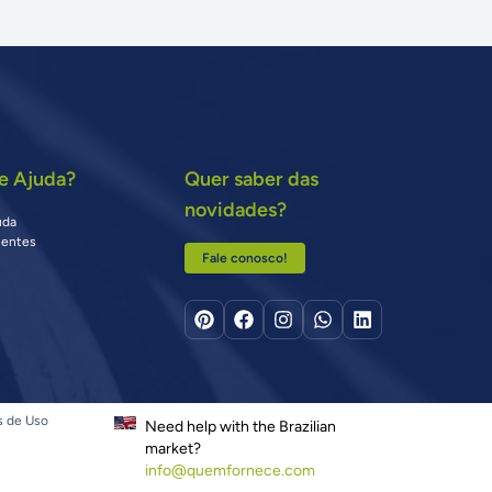
e Ajuda?
Quer saber das
novidades?
uda
uentes
Fale conosco!
s de Uso
Need help with the Brazilian
market?
info@quemfornece.com