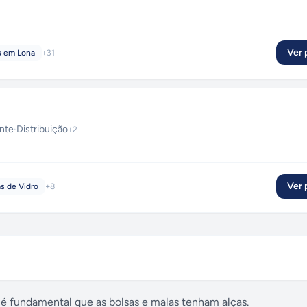
Ver p
s em Lona
+
31
nte
·
Distribuição
+
2
Ver p
as de Vidro
+
8
, é fundamental que as bolsas e malas tenham alças.