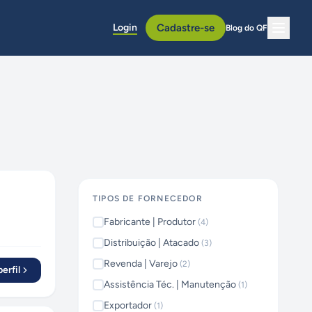
Login
Cadastre-se
Blog do QF
TIPOS DE FORNECEDOR
Fabricante | Produtor
(
4
)
Distribuição | Atacado
(
3
)
Revenda | Varejo
(
2
)
erfil
Assistência Téc. | Manutenção
(
1
)
Exportador
(
1
)