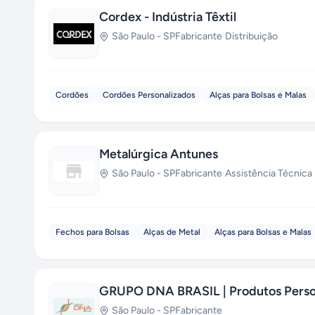
Cordex - Indústria Têxtil
São Paulo
-
SP
Fabricante
·
Distribuição
Cordões
Cordões Personalizados
Alças para Bolsas e Malas
Metalúrgica Antunes
São Paulo
-
SP
Fabricante
·
Assistência Técnica
Fechos para Bolsas
Alças de Metal
Alças para Bolsas e Malas
GRUPO DNA BRASIL | Produtos Perso
São Paulo
-
SP
Fabricante