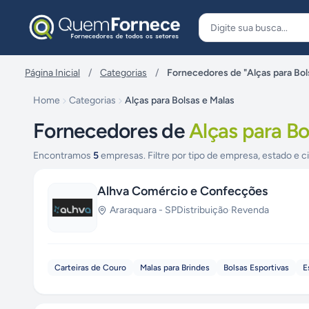
Pular para o conteúdo
Página Inicial
/
Categorias
/
Fornecedores de "Alças para Bol
Home
Categorias
Alças para Bolsas e Malas
Fornecedores de
Alças para Bo
Encontramos
5
empresas. Filtre por tipo de empresa, estado e c
Alhva Comércio e Confecções
Araraquara
-
SP
Distribuição
·
Revenda
Carteiras de Couro
Malas para Brindes
Bolsas Esportivas
E