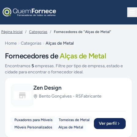
Pular para o conteúdo
Página Inicial
/
Categorias
/
Fornecedores de "Alças de Metal"
Home
Categorias
Alças de Metal
Fornecedores de
Alças de Metal
Encontramos
5
empresas. Filtre por tipo de empresa, estado e
cidade para encontrar o fornecedor ideal.
Zen Design
Bento Gonçalves
-
RS
Fabricante
Puxadores para Móveis
Torneiras de Metal
Ver perfil
Móveis Personalizados
Alças de Metal